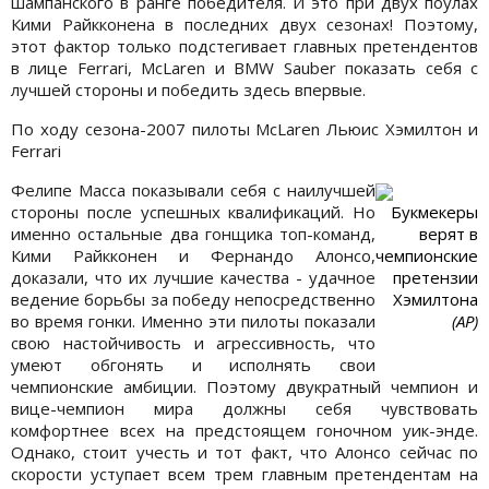
шампанского в ранге победителя. И это при двух поулах
Кими Райкконена в последних двух сезонах! Поэтому,
этот фактор только подстегивает главных претендентов
в лице Ferrari, McLaren и BMW Sauber показать себя с
лучшей стороны и победить здесь впервые.
По ходу сезона-2007 пилоты McLaren Льюис Хэмилтон и
Ferrari
Фелипе Масса показывали себя с наилучшей
стороны после успешных квалификаций. Но
Букмекеры
именно остальные два гонщика топ-команд,
верят в
Кими Райкконен и Фернандо Алонсо,
чемпионские
доказали, что их лучшие качества - удачное
претензии
ведение борьбы за победу непосредственно
Хэмилтона
во время гонки. Именно эти пилоты показали
(AP)
свою настойчивость и агрессивность, что
умеют обгонять и исполнять свои
чемпионские амбиции. Поэтому двукратный чемпион и
вице-чемпион мира должны себя чувствовать
комфортнее всех на предстоящем гоночном уик-энде.
Однако, стоит учесть и тот факт, что Алонсо сейчас по
скорости уступает всем трем главным претендентам на