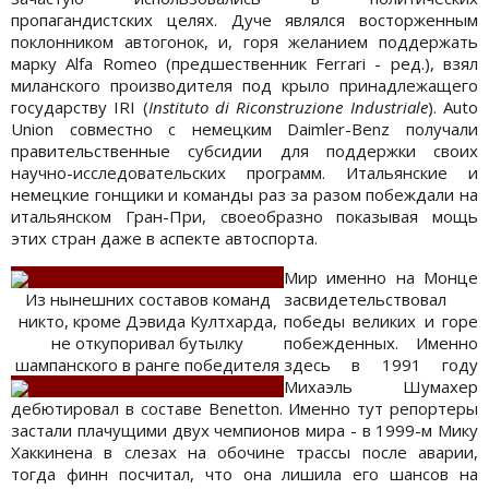
пропагандистских целях. Дуче являлся восторженным
поклонником автогонок, и, горя желанием поддержать
марку Alfa Romeo (предшественник Ferrari - ред.), взял
миланского производителя под крыло принадлежащего
государству IRI (
Instituto di Riconstruzione Industriale
). Auto
Union совместно с немецким Daimler-Benz получали
правительственные субсидии для поддержки своих
научно-исследовательских программ. Итальянские и
немецкие гонщики и команды раз за разом побеждали на
итальянском Гран-При, своеобразно показывая мощь
этих стран даже в аспекте автоспорта.
Мир именно на Монце
Из нынешних составов команд
засвидетельствовал
никто, кроме Дэвида Култхарда,
победы великих и горе
не откупоривал бутылку
побежденных. Именно
шампанского в ранге победителя
здесь в 1991 году
Михаэль Шумахер
дебютировал в составе Benetton. Именно тут репортеры
застали плачущими двух чемпионов мира - в 1999-м Мику
Хаккинена в слезах на обочине трассы после аварии,
тогда финн посчитал, что она лишила его шансов на