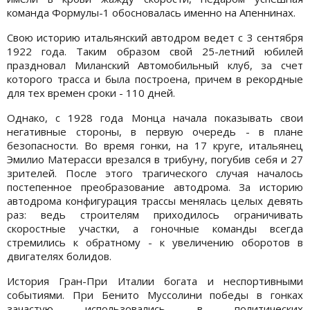
команда Формулы-1 обосновалась именно на Апеннинах.
Свою историю итальянский автодром ведет с 3 сентября
1922 года. Таким образом свой 25-летний юбилей
праздновал Миланский Автомобильный клуб, за счет
которого трасса и была построена, причем в рекордные
для тех времен сроки - 110 дней.
Однако, с 1928 года Монца начала показывать свои
негативные стороны, в первую очередь - в плане
безопасности. Во время гонки, на 17 круге, итальянец
Эмилио Матерасси врезался в трибуну, погубив себя и 27
зрителей. После этого трагического случая началось
постепенное преобразование автодрома. За историю
автодрома конфигурация трассы менялась целых девять
раз: ведь строителям приходилось ограничивать
скоростные участки, а гоночные команды всегда
стремились к обратному - к увеличению оборотов в
двигателях болидов.
История Гран-При Италии богата и неспортивными
событиями. При Бенито Муссолини победы в гонках
зачастую использовались в политических