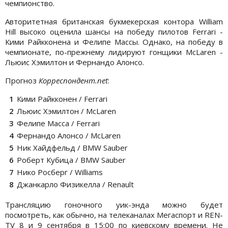
чемпионство.
Авторитетная британская букмекерская контора William
Hill высоко оценила шансы на победу пилотов Ferrari -
Кими Райкконена и Фелипе Массы. Однако, на победу в
чемпионате, по-прежнему лидируют гонщики McLaren -
Льюис Хэмилтон и Фернандо Алонсо.
Прогноз
Корреспондент.
net
:
Кими Райкконен / Ferrari
Льюис Хэмилтон / McLaren
Фелипе Масса / Ferrari
Фернандо Алонсо / McLaren
Ник Хайдфельд / BMW Sauber
Роберт Кубица / BMW Sauber
Нико Росберг / Williams
Джанкарло Физикелла / Renault
Трансляцию гоночного уик-энда можно будет
посмотреть, как обычно, на телеканалах Мегаспорт и REN-
TV 8 и 9 сентября в 15:00 по киевскому времени. Не