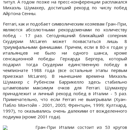
титул. А годом позже на пресс-конференции расплакался
Михаэль Шумахер, достигший рекорд по числу побед
Айртона Сенны.
Ferrari, как и подобает символическим хозяевам Гран-При,
являются абсолютными рекордсменами по количеству
побед - 17 раз. Сегодняшний ближайший соперник
Скудерии McLaren может похвастаться лишь 8
триумфальными финишами. Причем, если в 80-х годах у
итальянцев не было ни одного шанса, кроме
сенсационной победы Герхарда Бергера, который
подарил тогда Скудерии единственную победу в
чемпионате 1988 года (все остальные этапы первым
приезжал McLaren). В нынешние времена Михаэль
Шумахер с Рубенсом Баррикелло здесь стабильно
штамповали максимум очков для Ferrari. Шумахеру
принадлежит и личный рекорд побед в Италии - 5 раз.
Примечательно, что если Ferrari не выигрывали (Хуан-
Пабло Монтойя - 2001, 2005; Френтцен, 1999; Култхард,
1997), то оказывались очень далекими от вожделенного
подиума (кроме 2001 года).
Гран-При Италии состоит из 53 кругов