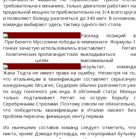
требовательна к механике, только двигатели работают на
предельной мощности приблизительно на 3/4 всего круга
и позволяют болиду разгоняться до 340 км/ч. В основном,
команды выбирают здесь тактику одного пит-стопа.
Расклад позиций в
При Бенито Муссолини победы в
чемпионате Формулы-1
гонках зачастую использовались в
заставляет Ferrari
политических пропагандистских
выкладываться на
целях
максимальный
результат, команда
Жана Тодта не имеет права на ошибку. Несмотря на то,
что итальянцам в квалификации составляет серьезную
конкуренцию McLaren, Скудерия обычно разгоняется уже
по ходу гоночного уик-энда. А обгонный статус Монцы
только подталкивает Ferrari на острую борьбу с
Серебряными Стрелами. Поэтому совсем не обязательно,
что победитель квалификации в Италии сможет без
проблем пересечь финишную ленту первым.
Из нынешних составов команд следует отметить, что
никто, кроме Дэвида Култхарда, не откупоривал бутылку