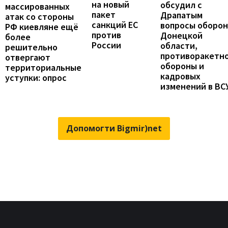
на новый
обсудил с
массированных
пакет
Драпатым
атак со стороны
санкций ЕС
вопросы оборо
РФ киевляне ещё
против
Донецкой
более
России
области,
решительно
противоракетн
отвергают
обороны и
территориальные
кадровых
уступки: опрос
изменений в ВС
Допомогти Bigmir)net