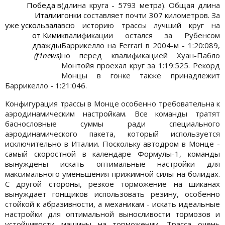
Победа в
(длина круга - 5793 метра). Общая длина
Италии
гонки составляет почти 307 километров. За
уже ускользала
всю историю трассы лучший круг на
от Кими
квалификации остался за Рубенсом
дважды
Баррикелло на Ferrari в 2004-м - 1:20:089,
(f1news)
но перед квалификацией Хуан-Пабло
Монтойя проехал круг за 1:19:525. Рекорд
Монцы в гонке также принадлежит
Баррикелло - 1:21:046.
Конфигурация трассы в Монце особенно требовательна к
аэродинамическим настройкам. Все команды тратят
баснословные суммы ради специального
аэродинамического пакета, который используется
исключительно в Италии. Поскольку автодром в Монце -
самый скоростной в календаре Формулы-1, команды
вынуждены искать оптимальные настройки для
максимального уменьшения прижимной силы на болидах.
С другой стороны, резкое торможение на шиканах
вынуждает гонщиков использовать резину, особенно
стойкой к абразивности, а механикам - искать идеальные
настройки для оптимальной выносливости тормозов и
устойчивости машины на торможении. Трасса очень