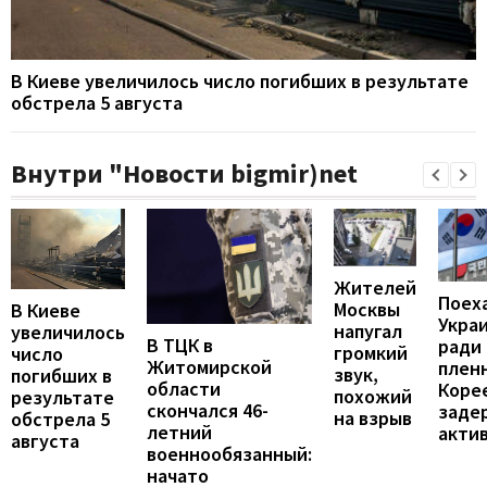
В Киеве увеличилось число погибших в результате
обстрела 5 августа
Внутри "Новости bigmir)net
Жителей
Поех
Москвы
В Киеве
Укра
напугал
увеличилось
В ТЦК в
ради
громкий
число
Житомирской
пленн
звук,
погибших в
области
Коре
похожий
результате
скончался 46-
заде
на взрыв
обстрела 5
летний
акти
августа
военнообязанный:
начато