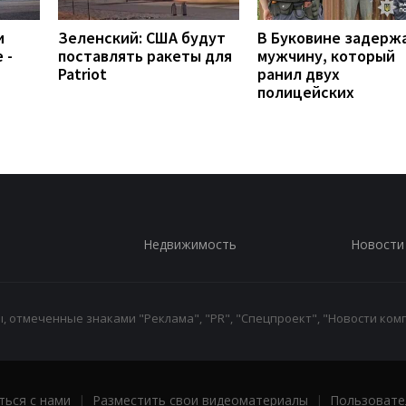
и
Зеленский: США будут
В Буковине задерж
 -
поставлять ракеты для
мужчину, который
Patriot
ранил двух
полицейских
Недвижимость
Новости
 отмеченные знаками "Реклама", "PR", "Спецпроект", "Новости комп
ться с нами
|
Разместить свои видеоматериалы
|
Пользовате