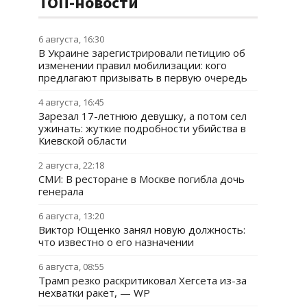
ТОП-новости
6 августа, 16:30
В Украине зарегистрировали петицию об
изменении правил мобилизации: кого
предлагают призывать в первую очередь
4 августа, 16:45
Зарезал 17-летнюю девушку, а потом сел
ужинать: жуткие подробности убийства в
Киевской области
2 августа, 22:18
СМИ: В ресторане в Москве погибла дочь
генерала
6 августа, 13:20
Виктор Ющенко занял новую должность:
что известно о его назначении
6 августа, 08:55
Трамп резко раскритиковал Хегсета из-за
нехватки ракет, — WP