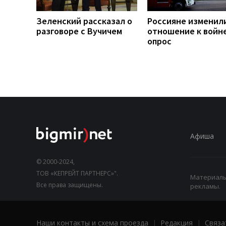
Зеленский рассказал о
Россияне изменил
разговоре с Вучичем
отношение к войне
опрос
Афиша
© 2000-2024,
ТОВ «КЕПРЕЙТ ПАРТНЕРС»".
Материалы,
Все права защищены.
рекламы.
Наши контакты и схема проезда
|
Редакция
|
Связа