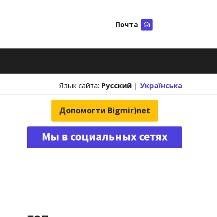
Почта
Искать
Язык сайта:
Русский
|
Українська
Допомогти Bigmir)net
Мы в социальных сетях