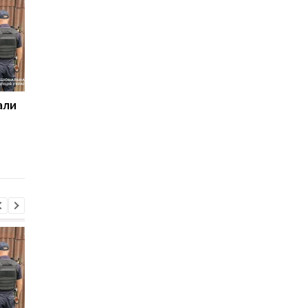
али
Поражены 12 кораблей
Суд назначил
теневого флота России
пожизненное 11
военным РФ за
расстрел людей н
Киевщине