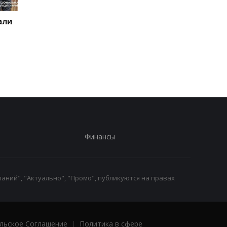
али
Поражены 12 кораблей
Суд назначил
теневого флота России
пожизненное 11
военным РФ за
расстрел людей н
Киевщине
Финансы
аний", "Актуально", "Промо", публикуются на правах
льское Соглашение
|
Политика в сфере