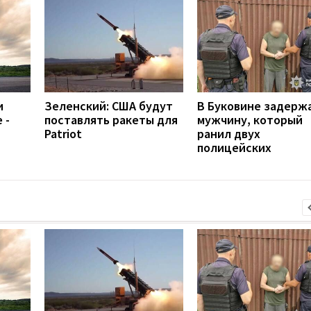
и
Зеленский: США будут
В Буковине задерж
 -
поставлять ракеты для
мужчину, который
Patriot
ранил двух
полицейских