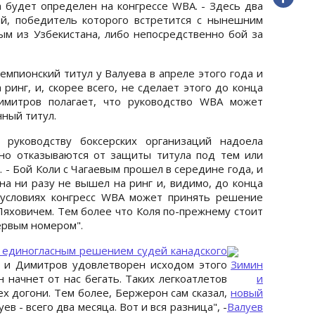
а будет определен на конгрессе WBA. - Здесь два
ой, победитель которого встретится с нынешним
ым из Узбекистана, либо непосредственно бой за
емпионский титул у Валуева в апреле этого года и
 ринг, и, скорее всего, не сделает этого до конца
Димитров полагает, что руководство WBA может
нный титул.
о руководству боксерских организаций надоела
нно отказываются от защиты титула под тем или
 - Бой Коли с Чагаевым прошел в середине года, и
на ни разу не вышел на ринг и, видимо, до конца
х условиях конгресс WBA может принять решение
Ляховичем. Тем более что Коля по-прежнему стоит
ервым номером".
 единогласным решением судей канадского
, и Димитров удовлетворен исходом этого
Зимин
н начнет от нас бегать. Таких легкоатлетов
и
ех догони. Тем более, Бержерон сам сказал,
новый
ев - всего два месяца. Вот и вся разница", -
Валуев