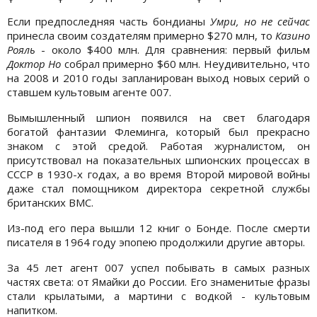
Если предпоследняя часть бондианы
Умри, но не сейчас
принесла своим создателям примерно $270 млн, то
Казино
Рояль
- около $400 млн. Для сравнения: первый фильм
Доктор Но
собрал примерно $60 млн. Неудивительно, что
на 2008 и 2010 годы запланирован выход новых серий о
ставшем культовым агенте 007.
Вымышленный шпион появился на свет благодаря
богатой фантазии Флеминга, который был прекрасно
знаком с этой средой. Работая журналистом, он
присутствовал на показательных шпионских процессах в
СССР в 1930-х годах, а во время Второй мировой войны
даже стал помощником директора секретной службы
британских ВМС.
Из-под его пера вышли 12 книг о Бонде. После смерти
писателя в 1964 году эпопею продолжили другие авторы.
За 45 лет агент 007 успел побывать в самых разных
частях света: от Ямайки до России. Его знаменитые фразы
стали крылатыми, а мартини с водкой - культовым
напитком.