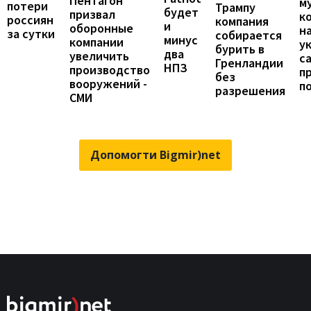
Пентагон
м
потери
Трампу
будет
призвал
к
россиян
компания
и
оборонные
н
за сутки
собирается
минус
компании
у
бурить в
два
увеличить
с
Гренландии
НПЗ
производство
п
без
вооружений -
п
разрешения
СМИ
Допомогти Bigmir)net