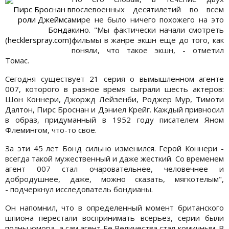
Пирс Броснан в
послевоенных десятилетий во всем
роли Джеймса
мире не было ничего похожего на это
Бонда
кино. "Мы фактически начали смотреть
(hecklerspray.com)
фильмы в жанре экшн еще до того, как
поняли, что такое экшн, - отметил
Томас.
Сегодня существует 21 серия о вымышленном агенте
007, которого в разное время сыграли шесть актеров:
Шон Коннери, Джоржд Лейзенби, Роджер Мур, Тимоти
Далтон, Пирс Броснан и Дэниел Крейг. Каждый привносил
в образ, придуманный в 1952 году писателем Яном
Флемингом, что-то свое.
За эти 45 лет Бонд сильно изменился. Герой Коннери -
всегда такой мужественный и даже жесткий. Со временем
агент 007 стал очаровательнее, человечнее и
добродушнее, даже, можно сказать, мягкотелым",
- подчеркнул исследователь бондианы.
Он напомнил, что в определенный момент британского
шпиона перестали воспринимать всерьез, серии были
полны юмора, а сам агент Ее Величества стал комичным. В