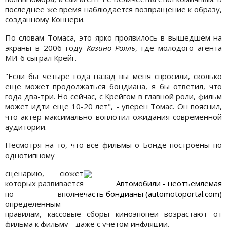
последнее же время наблюдается возвращение к образу,
созданному Коннери.
По словам Томаса, это ярко проявилось в вышедшем на
экраны в 2006 году
Казино Рояль
, где молодого агента
МИ-6 сыграл Крейг.
"Если бы четыре года назад вы меня спросили, сколько
еще может продолжаться бондиана, я бы ответил, что
года два-три. Но сейчас, с Крейгом в главной роли, фильм
может идти еще 10-20 лет", - уверен Томас. Он пояснил,
что актер максимально воплотил ожидания современной
аудитории.
Несмотря на то, что все фильмы о Бонде построены по
однотипному
сценарию, сюжет
которых развивается
Автомобили - неотъемлемая
по вполне
часть бондианы (automotoportal.com)
определенным
правилам, кассовые сборы киноэпопеи возрастают от
фильма к фильму - даже с учетом инфляции.