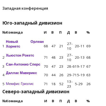
Западная конференция
Юго-западный дивизион
№
Команда
И
В
П
Д
В
%
Новый Орлеан
27-
1
68
47
21
20-11
69
Хорнетс
10
27-
Хьюстон Рокетс
2
71
48
23
20-13
68
10
Сан-Антонио Сперс
3
70
47
23
28-6
19-17
67
Даллас Маверикс
4
70
44
26
29-7
15-19
63
13-
5
71
18
52
5-29
26
Мемфис Гризлис
23
Северо-западный дивизион
№
Команда
И
В
П
Д
В
%