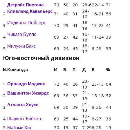
1
70
50
20
28-6
22-14
71
Детройт Пистонс
24-
Кливленд Кавальерс
2
71
40
31
16-21
56
10
16-
Индиана Пейсерс
3
70
29
41
13-23
41
18
16-
Чикаго Буллс
4
69
27
42
11-24
39
18
18-
Милуоки Бакс
5
69
24
45
6-28
35
17
Юго-восточный дивизион
№
Команда
И
В
П
Д
В
%
23-
1
72
46
26
23-13
64
Орландо Мэджик
13
21-
Вашингтон Уизардс
2
69
36
33
15-18
52
15
21-
Атланта Хоукс
3
69
30
39
9-26
44
13
19-
4
69
25
44
6-27
36
Шарлотт Бобкетс
17
5
70
13
57
7-29
6-28
19
Майами Хит