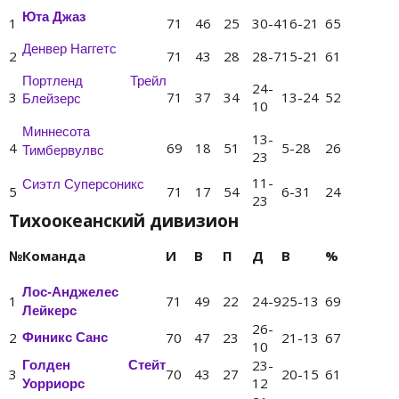
Юта Джаз
1
71
46
25
30-4
16-21
65
Денвер Наггетс
2
71
43
28
28-7
15-21
61
Портленд Трейл
24-
3
71
37
34
13-24
52
Блейзерс
10
Миннесота
13-
4
69
18
51
5-28
26
Тимбервулвс
23
11-
Сиэтл Суперсоникс
5
71
17
54
6-31
24
23
Тихоокеанский дивизион
№
Команда
И
В
П
Д
В
%
Лос-Анджелес
1
71
49
22
24-9
25-13
69
Лейкерс
26-
2
70
47
23
21-13
67
Финикс Санс
10
23-
Голден Стейт
3
70
43
27
20-15
61
12
Уорриорс