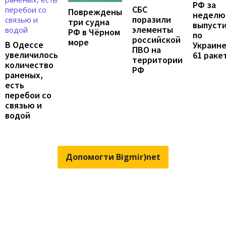
РФ за
СБС
Повреждены
неделю
поразили
три судна
выпуст
элементы
РФ в Чёрном
по
российской
море
В Одессе
Украин
ПВО на
увеличилось
61 раке
территории
количество
РФ
раненых,
есть
перебои со
связью и
водой
Допомогти Bigmir)net