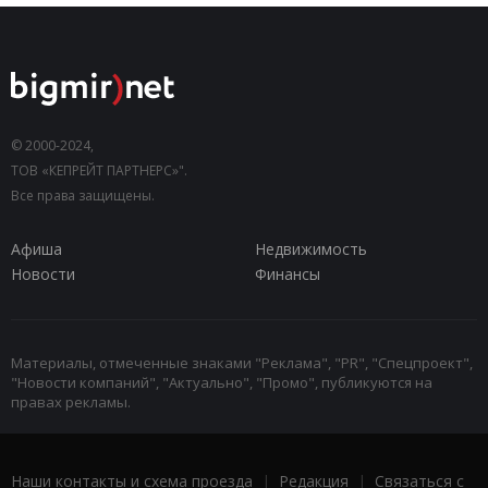
© 2000-2024,
ТОВ «КЕПРЕЙТ ПАРТНЕРС»".
Все права защищены.
Афиша
Недвижимость
Новости
Финансы
Материалы, отмеченные знаками "Реклама", "PR", "Спецпроект",
"Новости компаний", "Актуально", "Промо", публикуются на
правах рекламы.
Наши контакты и схема проезда
|
Редакция
|
Связаться с