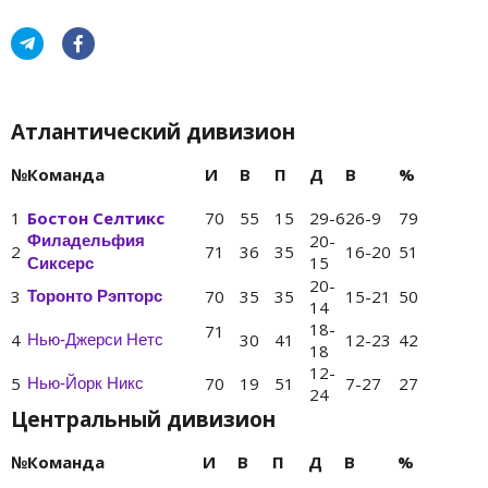
Атлантический дивизион
№
Команда
И
В
П
Д
В
%
1
Бостон Селтикс
70
55
15
29-6
26-9
79
20-
Филадельфия
2
71
36
35
16-20
51
15
Сиксерс
20-
3
70
35
35
15-21
50
Торонто Рэпторс
14
18-
71
4
30
41
12-23
42
Нью-Джерси Нетс
18
12-
5
70
19
51
7-27
27
Нью-Йорк Никс
24
Центральный дивизион
№
Команда
И
В
П
Д
В
%