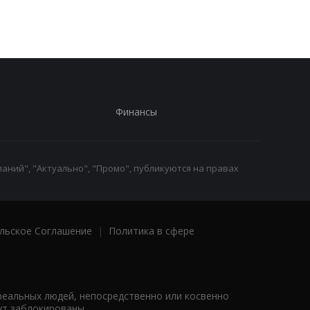
Финансы
аний", "Актуально", "Промо", публикуются на правах
льское Соглашение
|
Политика в сфере
реальных людей, непосредственно или косвенно
ут заблокированы.