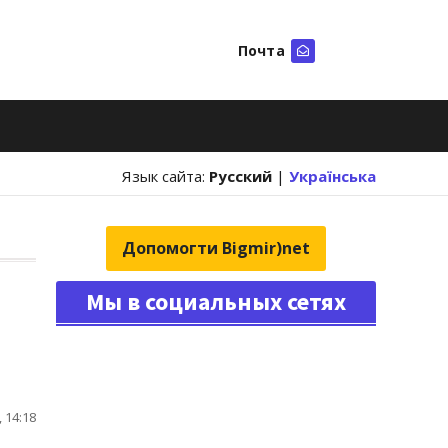
Почта
Искать
Язык сайта:
Русский
|
Українська
Допомогти Bigmir)net
Мы в социальных сетях
 14:18