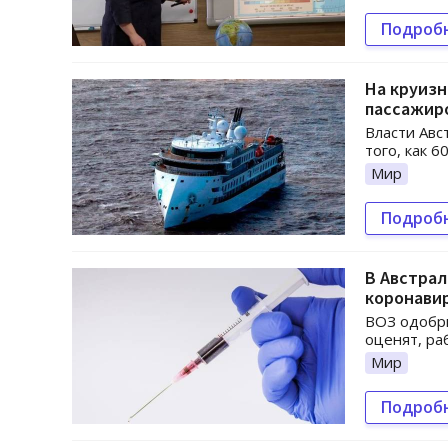
Подроб
На круизн
пассажир
Власти Авс
того, как 
Мир
Подроб
В Австрал
коронави
ВОЗ одобри
оценят, ра
Мир
Подроб