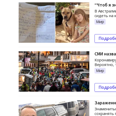
“Чтоб я з
В Австрали
сидеть на 
Мир
Подроб
СМИ назва
Коронавиру
Вероятно, 
Мир
Подроб
Зараженн
Знаменитый
сохранять 