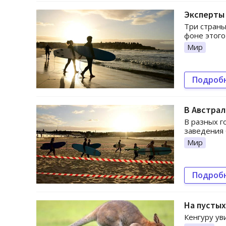
Эксперты 
Три страны
фоне этого
Мир
Подроб
В Австрал
В разных г
заведения 
Мир
Подроб
На пустых
Кенгуру ув