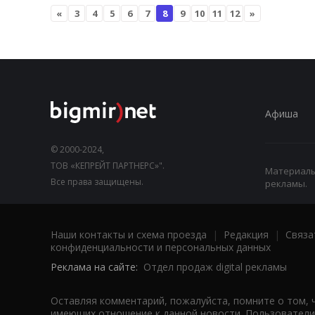
«
3
4
5
6
7
8
9
10
11
12
»
Афиша
© 2000-2024,
ТОВ «КЕПРЕЙТ ПАРТНЕРС»".
Материалы,
Все права защищены.
рекламы.
Наши контакты и схема проезда
|
Редакция
|
Связа
конфиденциальности и персональных данных
Реклама на сайте:
Отдел продаж digital рекламы
Оставляя комментарий, пожалуйста, помните о том, 
имеющих отношение к данной новости. Пользователи,