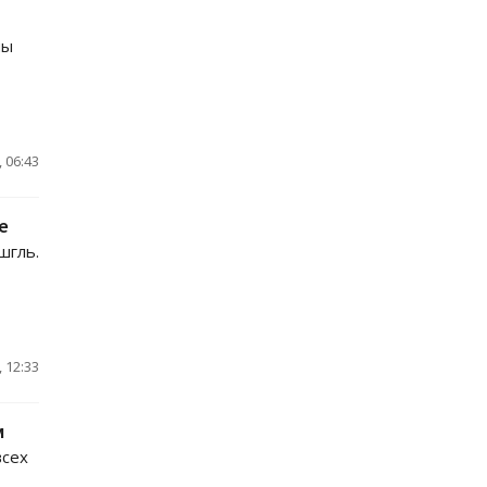
ны
 06:43
е
шгль.
 12:33
м
всех