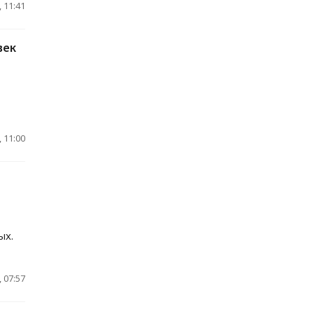
 11:41
век
 11:00
ых.
 07:57