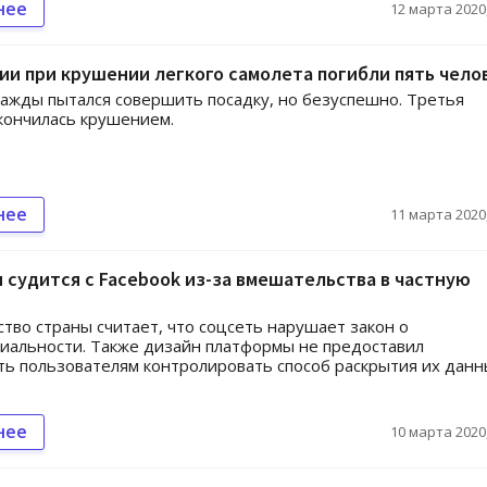
нее
12 марта 2020,
ии при крушении легкого самолета погибли пять чело
ажды пытался совершить посадку, но безуспешно. Третья
кончилась крушением.
нее
11 марта 2020,
 судится с Facebook из-за вмешательства в частную
тво страны считает, что соцсеть нарушает закон о
альности. Также дизайн платформы не предоставил
ь пользователям контролировать способ раскрытия их данн
нее
10 марта 2020,