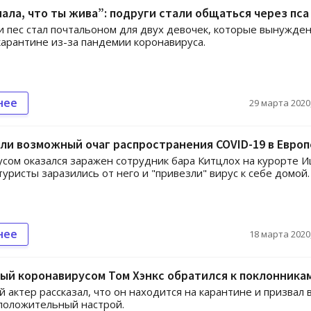
нала, что ты жива”: подруги стали общаться через пса
и пес стал почтальоном для двух девочек, которые вынужде
карантине из-за пандемии коронавируса.
нее
29 марта 2020,
ли возможный очаг распространения COVID-19 в Европ
сом оказался заражен сотрудник бара Китцлох на курорте И
туристы заразились от него и "привезли" вирус к себе домой.
нее
18 марта 2020,
ый коронавирусом Том Хэнкс обратился к поклонника
 актер рассказал, что он находится на карантине и призвал 
положительный настрой.