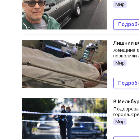
Мир
Подроб
Лишний ве
Женщина за
позволили 
Мир
Подроб
В Мельбур
Подозревае
города. Ср
Мир