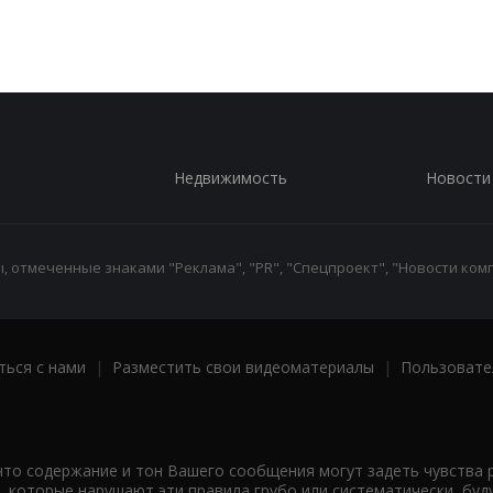
Недвижимость
Новости
 отмеченные знаками "Реклама", "PR", "Спецпроект", "Новости комп
ться с нами
|
Разместить свои видеоматериалы
|
Пользовате
что содержание и тон Вашего сообщения могут задеть чувства 
 которые нарушают эти правила грубо или систематически, буд