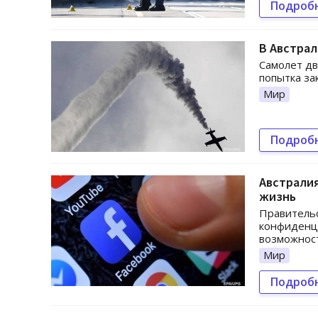
Подроб
В Австрал
Самолет дв
попытка за
Мир
Подроб
Австралия
жизнь
Правительс
конфиденци
возможност
Мир
Подроб