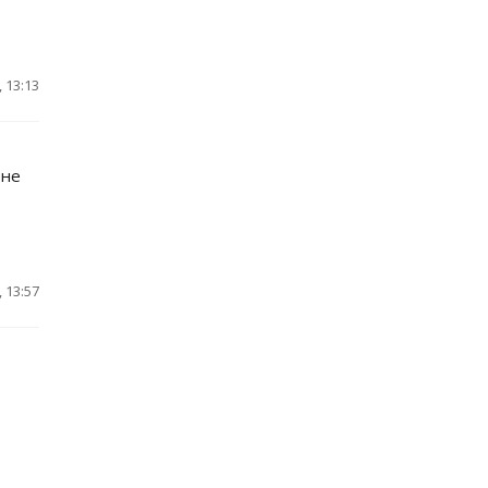
 13:13
 не
 13:57