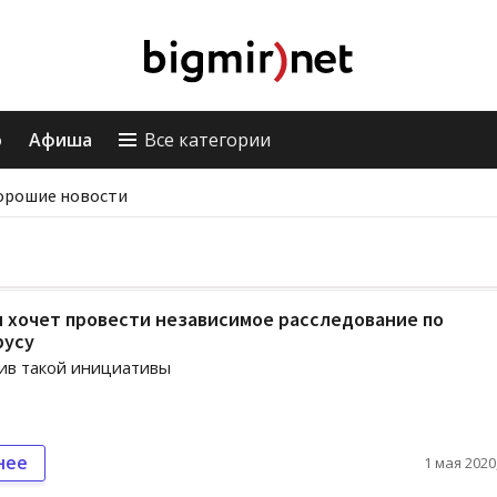
о
Афиша
Все категории
орошие новости
 хочет провести независимое расследование по
русу
ив такой инициативы
нее
1 мая 2020,