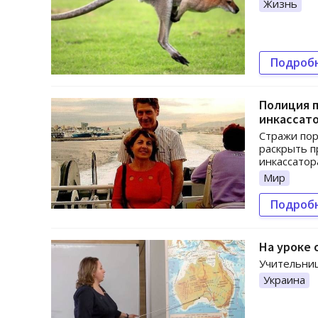
Жизнь
Подроб
Полиция п
инкассат
Стражи пор
раскрыть п
инкассатор
Мир
Подроб
На уроке
Учительниц
Украина