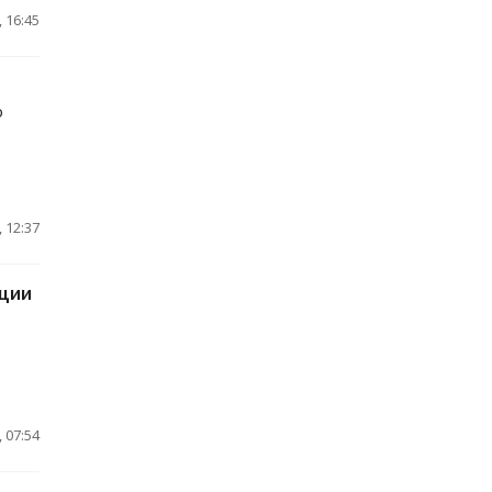
 16:45
о
 12:37
ации
 07:54