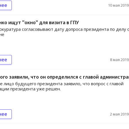
нее
10 мая 2019,
ко ищут "окно" для визита в ГПУ
окуратура согласовывают дату допроса президента по делу 
не
нее
8 мая 2019,
ого заявили, что он определился с главой администр
 лицо будущего президента заявило, что вопрос с главой
ации президента уже решен.
нее
2 мая 2019,