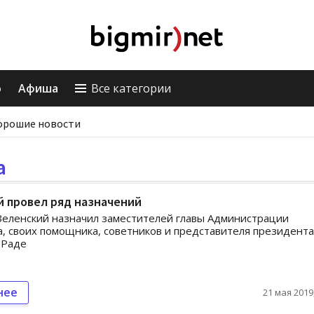
о
Афиша
Все категории
орошие новости
а
 провел ряд назначений
еленский назначил заместителей главы Администрации
, своих помощника, советников и представителя президента
 Раде
нее
21 мая 2019,