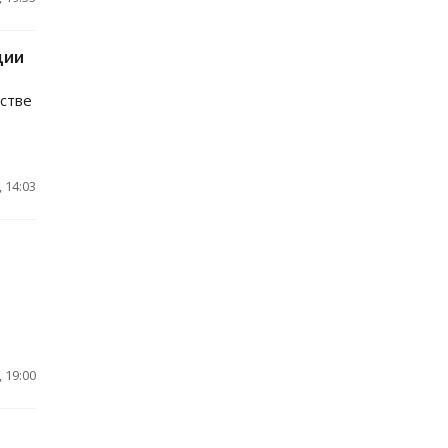
ции
стве
 14:03
 19:00