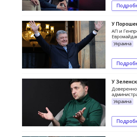
Подроб
У Порошен
АП и Генпр
Евромайда
Украина
Подроб
У Зеленск
Доверенное
администр
Украина
Подроб