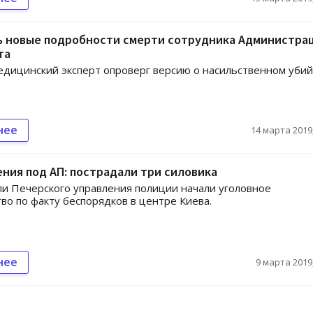
ь новые подробности смерти сотрудника Администра
та
дицинский эксперт опроверг версию о насильственном убий
нее
14 марта 2019,
ния под АП: пострадали три силовика
и Печерского управления полиции начали уголовное
во по факту беспорядков в центре Киева.
нее
9 марта 2019,