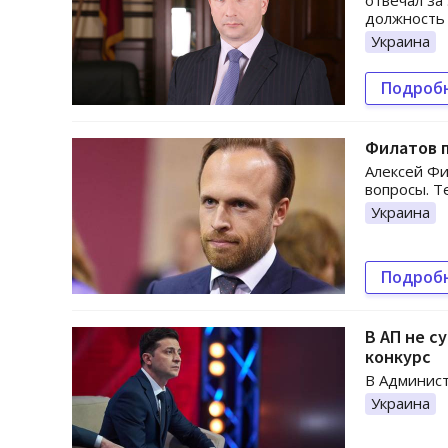
отвечал за
должность 
Украина
Подроб
Филатов п
Алексей Фи
вопросы. Т
Украина
Подроб
В АП не с
конкурс
В Админист
Украина