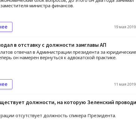
 экономический блок вопросов, до этого он два года занимал
заместителя министра финансов.
нее
19 мая 2019,
одал в отставку с должности замглавы АП
латов отвечал в Администрации президента за юридически
еперь он намерен вернуться к адвокатской практике.
нее
11 мая 2019,
уществует должности, на которую Зеленский провод
рации отсутствует должность спикера Президента.