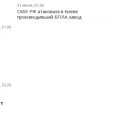
31 июля, 01:36
СМИ: РФ атаковала в Киеве
производивший БПЛА завод
 21:36
е
 22:26
ит