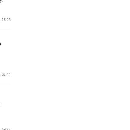
 18:06
а
 02:44
и
 19:33