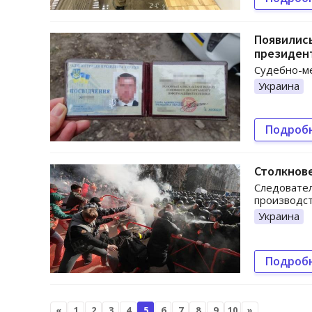
Появилис
президен
Судебно-ме
Украина
Подроб
Столкнове
Следовател
производст
Украина
Подроб
«
1
2
3
4
5
6
7
8
9
10
»