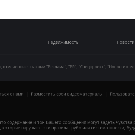
Недвижимость
Новости
 отмеченные знаками "Реклама", "PR", "Спецпроект", "Новости комп
ться с нами
|
Разместить свои видеоматериалы
|
Пользовате
что содержание и тон Вашего сообщения могут задеть чувства 
 которые нарушают эти правила грубо или систематически, буд