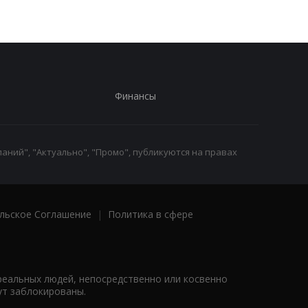
Финансы
аний", "Актуально", "Промо", публикуются на правах
льское Соглашение
|
Политика в сфере
реальных людей, непосредственно или косвенно
ут заблокированы.