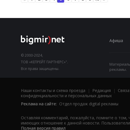
Афиша
© 2000-2024,
ТОВ «КЕПРЕЙТ ПАРТНЕРС»".
Материалы,
Все права защищены.
рекламы.
Наши контакты и схема проезда
|
Редакция
|
Связа
конфиденциальности и персональных данных
Реклама на сайте:
Отдел продаж digital рекламы
Оставляя комментарий, пожалуйста, помните о том, 
имеющих отношение к данной новости. Пользователи,
Полная версия правил