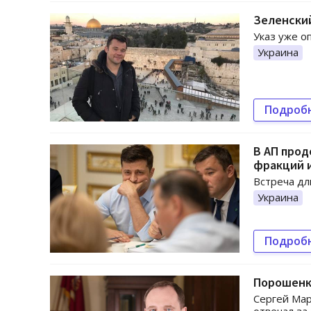
Зеленски
Указ уже о
Украина
Подроб
В АП прод
фракций 
Встреча дл
Украина
Подроб
Порошенко
Сергей Мар