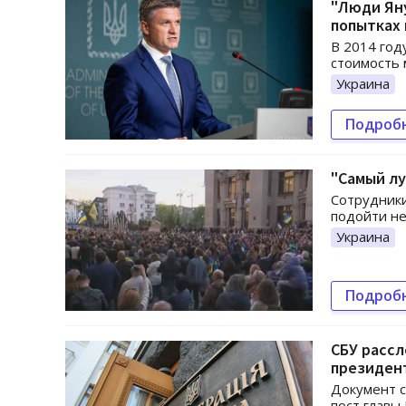
"Люди Яну
попытках 
В 2014 год
стоимость 
Украина
Подроб
"Самый лу
Сотрудники
подойти не
Украина
Подроб
СБУ рассл
президен
Документ 
пост главы