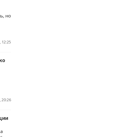
ь, но
 12:25
ко
 20:26
ции
на
у.