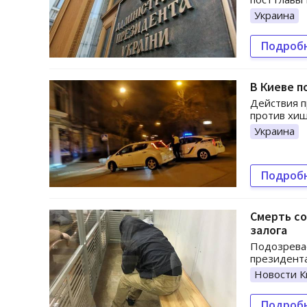
Украина
Подроб
В Киеве п
Действия п
против хищ
Украина
Подроб
Смерть со
залога
Подозрева
президента
Новости К
Подроб