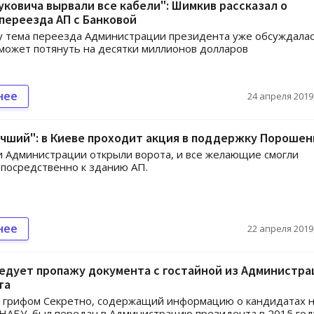
ковича вырвали все кабели": Шимкив рассказал о
переезда АП с Банковой
у тема переезда Администрации президента уже обсуждалас
может потянуть на десятки миллионов долларов
нее
24 апреля 2019,
чший": в Киеве проходит акция в поддержку Порошен
 Администрации открыли ворота, и все желающие смогли
посредственно к зданию АП.
нее
22 апреля 2019,
едует пропажу документа с гостайной из Администра
та
с грифом Секретно, содержащий информацию о кандидатах 
 НАБУ, был передан в Администрацию президента в 2015 год