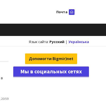
Почта
Искать
Язык сайта:
Русский
|
Українська
Допомогти Bigmir)net
Мы в социальных сетях
 в
 20:59