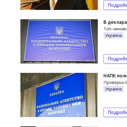
Подроб
В деклара
Топ-чиновн
Украина
Подроб
НАПК пол
Проверка п
Украина
Подроб