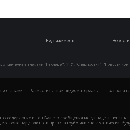
Недвижимость
Новости
 отмеченные знаками "Реклама", "PR", "Спецпроект", "Новости комп
ться с нами
|
Разместить свои видеоматериалы
|
Пользовате
что содержание и тон Вашего сообщения могут задеть чувства 
 которые нарушают эти правила грубо или систематически, буд