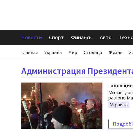
Новости
Спорт
Финансы
Авто
Техн
Главная
Украина
Мир
Столица
Жизнь
Х
Администрация Президент
Годовщина
Митингующ
разгоне Ма
Украина
Подроб