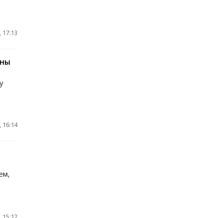
 17:13
ины
у
 16:14
ем,
 15:12