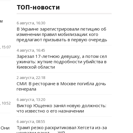
ТОП-новости
им
6 августа, 16:30
В Украине зарегистрировали петицию об
изменении правил мобилизации: кого
предлагают призывать в первую очередь
 15:07
4 августа, 16:45
Зарезал 17-летнюю девушку, а потом сел
ужинать: жуткие подробности убийства в
Киевской области
2 августа, 22:18
СМИ: В ресторане в Москве погибла дочь
генерала
6 августа, 13:20
 10:52
Виктор Ющенко занял новую должность:
что известно о его назначении
6 августа, 08:55
Трамп резко раскритиковал Хегсета из-за
 Они
нехватки ракет, — WP