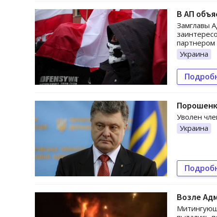
В АП объя
Замглавы А
заинтересо
партнером
Украина
Подроб
Порошенк
Уволен чле
Украина
Подроб
Возле Ад
Митингующи