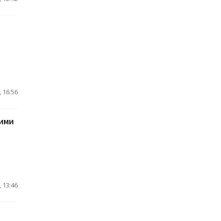
 16:56
ими
 13:46