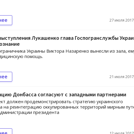
нее
27 июля 2017,
выступления Лукашенко глава Госпогранслужбы Укра
сознание
ограничника Украины Виктора Назаренко вынесли из зала, ем
едицинскую помощь.
нее
21 июля 2017,
ацию Донбасса согласуют с западными партнерами
кт должен продемонстрировать стратегию украинского
а на реинтеграцию оккупированных территорий мирным пут
Администрации президента
нее
12 июля 2017,