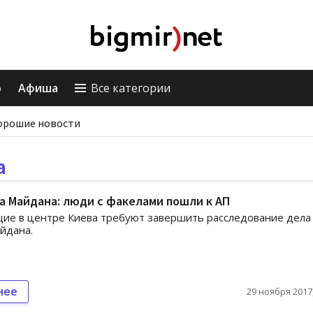
о
Афиша
Все категории
орошие новости
а
 Майдана: люди с факелами пошли к АП
ие в центре Киева требуют завершить расследование дела
йдана.
нее
29 ноября 2017,