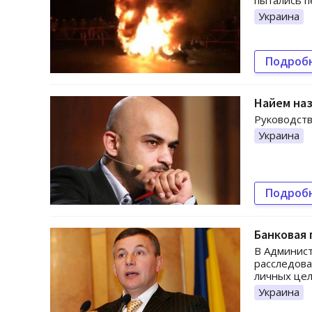
пытались п
Украина
Подроб
Найем наз
Руководств
Украина
Подроб
Банковая 
В Админист
расследова
личных це
Украина