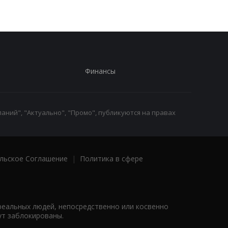
Финансы
аний", "Актуально", "Промо", публикуются на правах
льское Соглашение
|
Политика в сфере
реальных людей, непосредственно или косвенно
ут заблокированы.