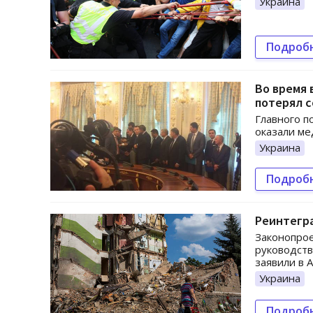
Украина
Подроб
Во время 
потерял 
Главного п
оказали м
Украина
Подроб
Реинтегр
Законопрое
руководств
заявили в 
Украина
Подроб