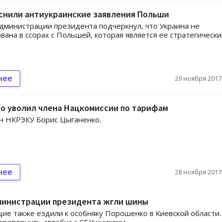
снили антиукраинские заявления Польши
дминистрации президента подчеркнул, что Украина не
вана в ссорах с Польшей, которая является ее стратегическ
нее
29 ноября 2017,
о уволил члена Нацкомиссии по тарифам
н НКРЭКУ Борис Цыганенко.
нее
28 ноября 2017,
министрации президента жгли шины
е также ездили к особняку Порошенко в Киевской области.