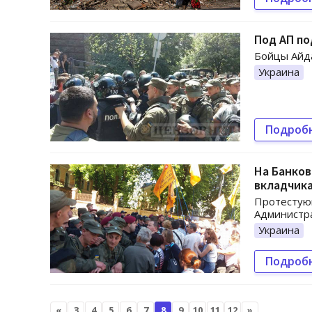
Под АП по
Бойцы Айда
Украина
Подроб
На Банко
вкладчик
Протестующ
Администра
Украина
Подроб
«
3
4
5
6
7
8
9
10
11
12
»