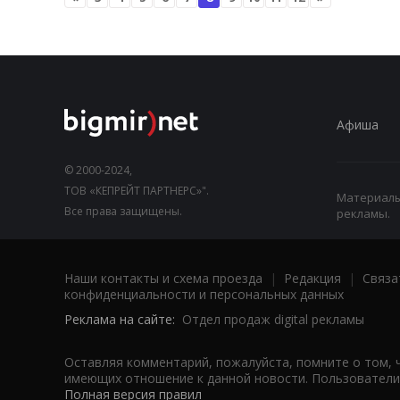
Афиша
© 2000-2024,
ТОВ «КЕПРЕЙТ ПАРТНЕРС»".
Материалы,
Все права защищены.
рекламы.
Наши контакты и схема проезда
|
Редакция
|
Связа
конфиденциальности и персональных данных
Реклама на сайте:
Отдел продаж digital рекламы
Оставляя комментарий, пожалуйста, помните о том, 
имеющих отношение к данной новости. Пользователи,
Полная версия правил