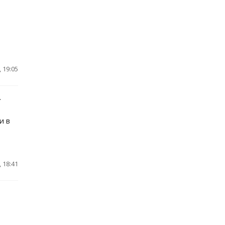
 19:05
–
и в
 18:41