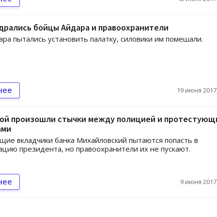
дрались бойцы Айдара и правоохранители
ра пытались установить палатку, силовики им помешали.
нее
19 июня 2017,
вой произошли стычки между полицией и протестующ
ами
ие вкладчики банка Михайловский пытаются попасть в
цию президента, но правоохранители их не пускают.
нее
9 июня 2017,