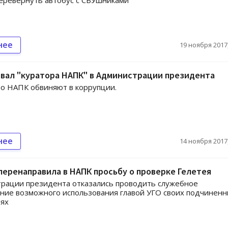
еревернуть автобус с СБУшниками
нее
19 ноября 2017,
вал "куратора НАПК" в Администрации президента
о НАПК обвиняют в коррупции.
нее
14 ноября 2017,
перенаправила в НАПК просьбу о проверке Гелетея
рации президента отказались проводить служебное
ние возможного использования главой УГО своих подчиненн
лях