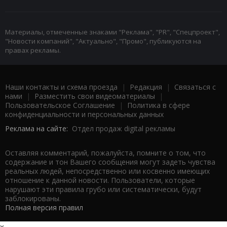
Материалы, отмеченные знаками "Реклама", "PR", "Спецпроект",
"Новости компаний", "Актуально", "Промо", публикуются на
правах рекламы.
Наши контакты и схема проезда
|
Редакция
|
Связаться с
нами
|
Разместить свои видеоматериалы
|
Пользовательское Соглашение
|
Политика в сфере
конфиденциальности и персональных данных
Реклама на сайте:
Отдел продаж digital рекламы
Оставляя комментарий, пожалуйста, помните о том, что
содержание и тон Вашего сообщения могут задеть чувства
реальных людей, непосредственно или косвенно имеющих
отношение к данной новости. Пользователи, которые
нарушают эти правила грубо или систематически, будут
заблокированы.
Полная версия правил
x