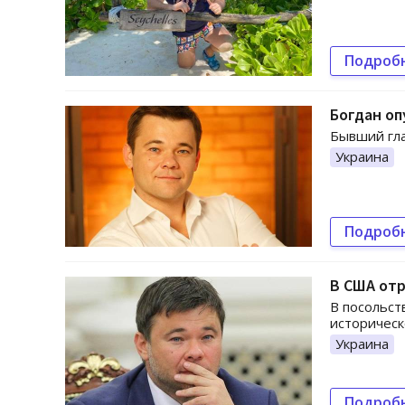
Подроб
Богдан оп
Бывший гла
Украина
Подроб
В США отр
В посольст
историческ
Украина
Подроб