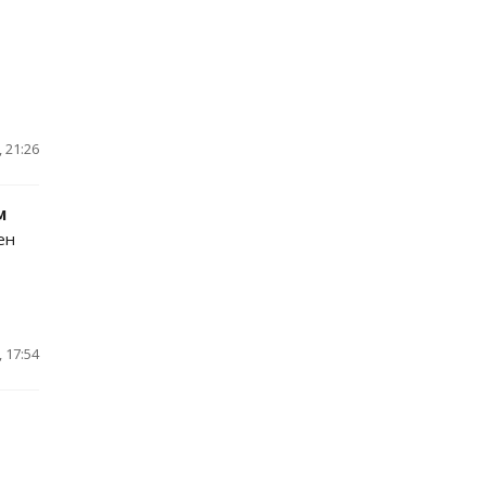
 21:26
м
ен
 17:54