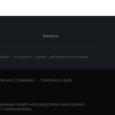
Финансы
аний", "Актуально", "Промо", публикуются на правах
льское Соглашение
|
Политика в сфере
реальных людей, непосредственно или косвенно
ут заблокированы.