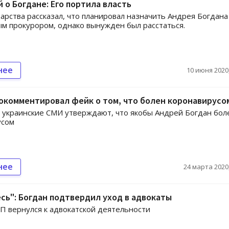
 о Богдане: Его портила власть
дарства рассказал, что планировал назначить Андрея Богдана
м прокурором, однако вынужден был расстаться.
нее
10 июня 2020,
окомментировал фейк о том, что болен коронавирусо
украинские СМИ утверждают, что якобы Андрей Богдан бол
усом
нее
24 марта 2020,
ь": Богдан подтвердил уход в адвокаты
ОП вернулся к адвокатской деятельности