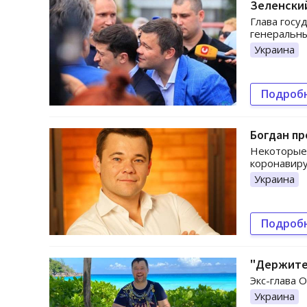
Зеленский
Глава госу
генеральны
Украина
Подроб
Богдан пр
Некоторые 
коронавир
Украина
Подроб
"Держитес
Экс-глава 
Украина