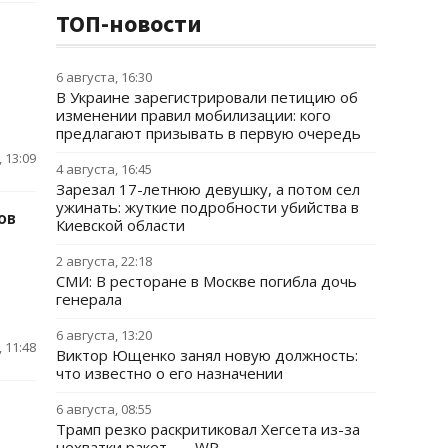
ТОП-новости
6 августа, 16:30
В Украине зарегистрировали петицию об
изменении правил мобилизации: кого
предлагают призывать в первую очередь
 13:09
4 августа, 16:45
Зарезал 17-летнюю девушку, а потом сел
ужинать: жуткие подробности убийства в
ов
Киевской области
2 августа, 22:18
СМИ: В ресторане в Москве погибла дочь
генерала
6 августа, 13:20
 11:48
Виктор Ющенко занял новую должность:
что известно о его назначении
6 августа, 08:55
Трамп резко раскритиковал Хегсета из-за
нехватки ракет, — WP