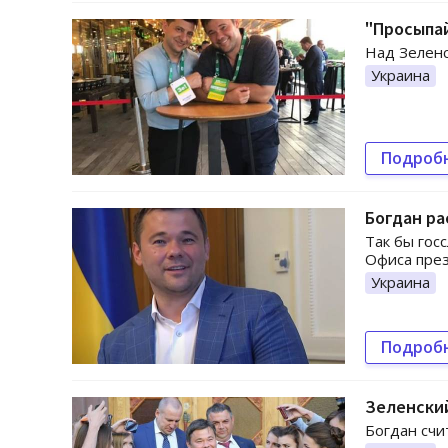
"Просыпай
Над Зеленс
Украина
Подроб
Богдан ра
Так бы гос
Офиса през
Украина
Подроб
Зеленский
Богдан счи