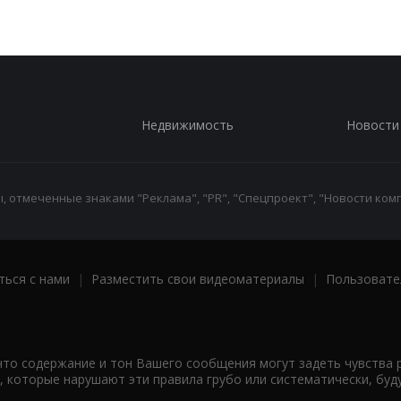
Недвижимость
Новости
 отмеченные знаками "Реклама", "PR", "Спецпроект", "Новости комп
ться с нами
|
Разместить свои видеоматериалы
|
Пользовате
что содержание и тон Вашего сообщения могут задеть чувства 
 которые нарушают эти правила грубо или систематически, буд