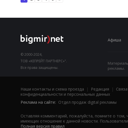
Афиша
© 2000-2024,
ТОВ «КЕПРЕЙТ ПАРТНЕРС»".
Материалы,
Все права защищены.
рекламы.
Наши контакты и схема проезда
|
Редакция
|
Связа
конфиденциальности и персональных данных
Реклама на сайте:
Отдел продаж digital рекламы
Оставляя комментарий, пожалуйста, помните о том, 
имеющих отношение к данной новости. Пользователи,
Полная версия правил