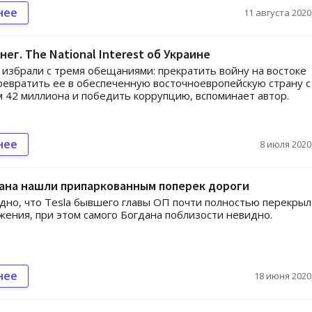
нее
11 августа 2020,
нег. The National Interest об Украине
 избрали с тремя обещаниями: прекратить войну на востоке
ревратить ее в обеспеченную восточноевропейскую страну с
 42 миллиона и победить коррупцию, вспоминает автор.
нее
8 июля 2020,
ана нашли припаркованным поперек дороги
дно, что Tesla бывшего главы ОП почти полностью перекрыл
жения, при этом самого Богдана поблизости невидно.
нее
18 июня 2020,