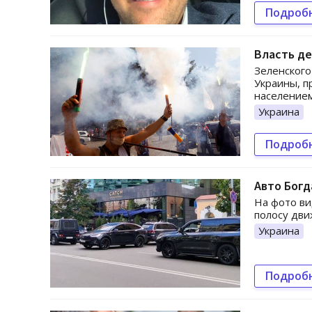
Подроб
Власть де
Зеленского
Украины, п
населением
Украина
Подроб
Авто Богд
На фото ви
полосу дви
Украина
Подроб