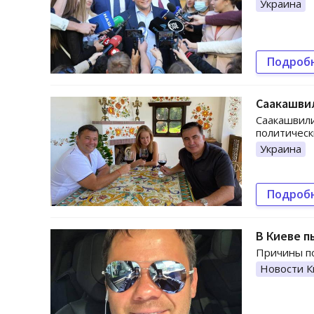
Украина
Подроб
Саакашвил
Саакашвили
политическ
Украина
Подроб
В Киеве п
Причины по
Новости К