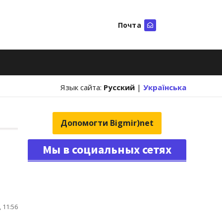
Почта
Искать
Язык сайта:
Русский
|
Українська
Допомогти Bigmir)net
Мы в социальных сетях
 11:56