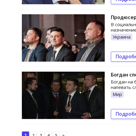
Продюсер 
В социальн
назначение
Украина
Подроб
Богдан сп
Богдан на 
напевать с
Мир
Подроб
1
2
3
4
5
»