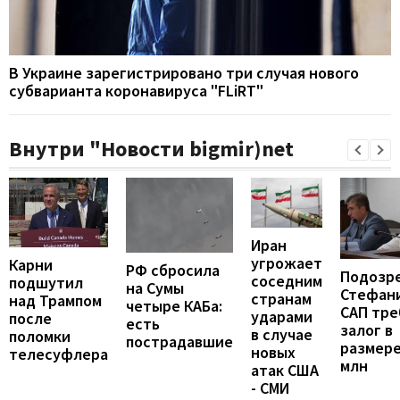
В Украине зарегистрировано три случая нового
субварианта коронавируса "FLiRT"
Внутри "Новости bigmir)net
Иран
угрожает
Карни
РФ сбросила
Подозр
соседним
подшутил
на Сумы
Стефан
странам
над Трампом
четыре КАБа:
САП тре
ударами
после
есть
залог в
в случае
поломки
пострадавшие
размере
новых
телесуфлера
млн
атак США
- СМИ