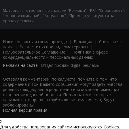
Материалы, отмеченные знаками "Реклама", "PR", "Спецпроект",
"Новости компаний", "Актуально", "Промо", публикуются на
правах рекламы.
Наши контакты и схема проезда
|
Редакция
|
Связаться с
нами
|
Разместить свои видеоматериалы
|
Пользовательское Соглашение
|
Политика в сфере
конфиденциальности и персональных данных
Реклама на сайте:
Отдел продаж digital рекламы
Оставляя комментарий, пожалуйста, помните о том, что
содержание и тон Вашего сообщения могут задеть чувства
реальных людей, непосредственно или косвенно имеющих
отношение к данной новости. Пользователи, которые
нарушают эти правила грубо или систематически, будут
заблокированы.
Полная версия правил
x
Для удобства пользования сайтом используются Cookies.