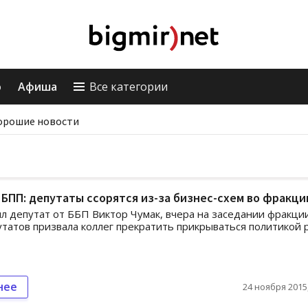
о
Афиша
Все категории
орошие новости
 БПП: депутаты ссорятся из-за бизнес-схем во фракци
л депутат от ББП Виктор Чумак, вчера на заседании фракци
утатов призвала коллег прекратить прикрываться политикой 
нее
24 ноября 2015,