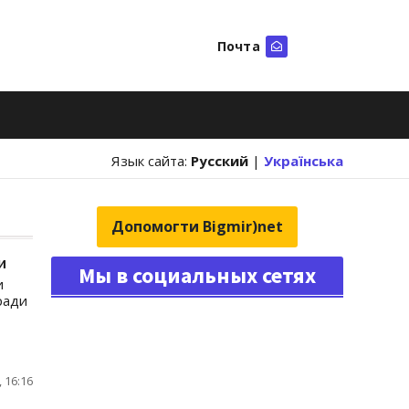
Почта
Искать
Язык сайта:
Русский
|
Українська
Допомогти Bigmir)net
и
Мы в социальных сетях
и
ради
 16:16