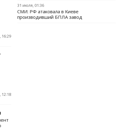
31 июля, 01:36
СМИ: РФ атаковала в Киеве
производивший БПЛА завод
 16:29
у
 12:18
я
мент
о