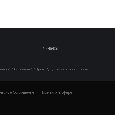
Финансы
аний", "Актуально", "Промо", публикуются на правах
льское Соглашение
|
Политика в сфере