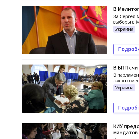
В Мелитоп
За Сергея 
выборы в М
Украина
Подроб
В БПП счи
В парламен
закон о ме
Украина
Подроб
КИУ предс
мандатов 