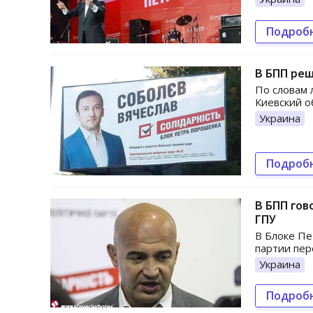
Подроб
В БПП реш
По словам 
Киевский о
Украина
Подроб
В БПП гов
ГПУ
В Блоке Пе
партии пе
Украина
Подроб