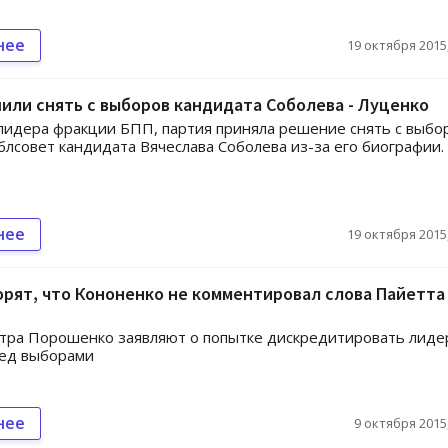
нее
19 октября 2015,
или снять с выборов кандидата Соболева - Луценко
лидера фракции БПП, партия приняла решение снять с выбо
блсовет кандидата Вячеслава Соболева из-за его биографии.
нее
19 октября 2015,
орят, что Кононенко не комментировал слова Пайетта
тра Порошенко заявляют о попытке дискредитировать лиде
ред выборами
нее
9 октября 2015,