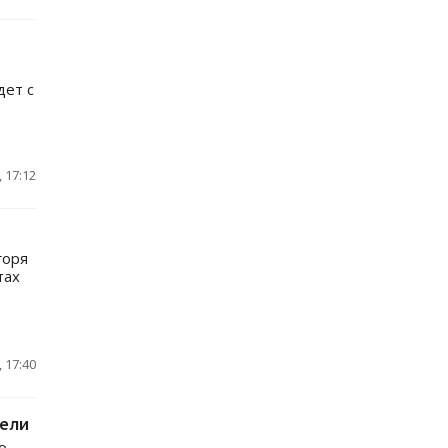
дет с
 17:12
горя
тах
 17:40
дели
о