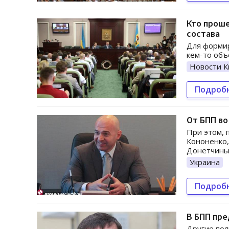
Кто проше
состава
Для форми
кем-то объ
Новости К
Подроб
От БПП во
При этом, 
Кононенко,
Донетчины
Украина
Подроб
В БПП пре
Другие пол