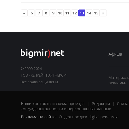
«
6
7
8
9
10
11
12
13
14
15
»
Афиша
© 2000-2024,
ТОВ «КЕПРЕЙТ ПАРТНЕРС»".
Материалы,
Все права защищены.
рекламы.
Наши контакты и схема проезда
|
Редакция
|
Связа
конфиденциальности и персональных данных
Реклама на сайте:
Отдел продаж digital рекламы