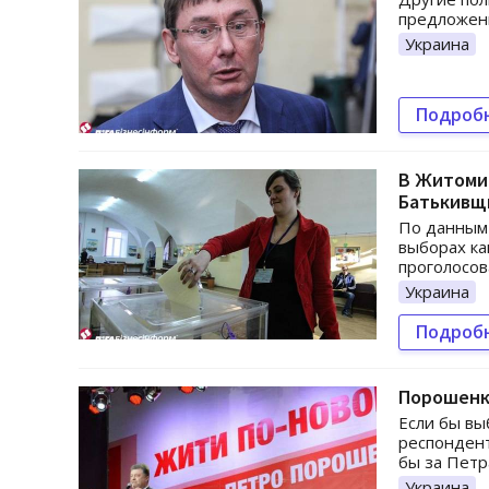
предложен
Украина
Подроб
В Житомир
Батькивщ
По данным
выборах ка
проголосов
Украина
Подроб
Порошенко
Если бы вы
респондент
бы за Пет
Украина