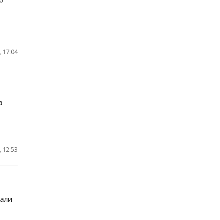
 17:04
а
 12:53
вали