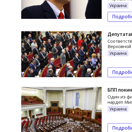
Украина
Подроб
Депутатам
Соответств
Верховной 
Украина
Подроб
БПП покин
Один из фи
нардеп Мих
Украина
Подроб