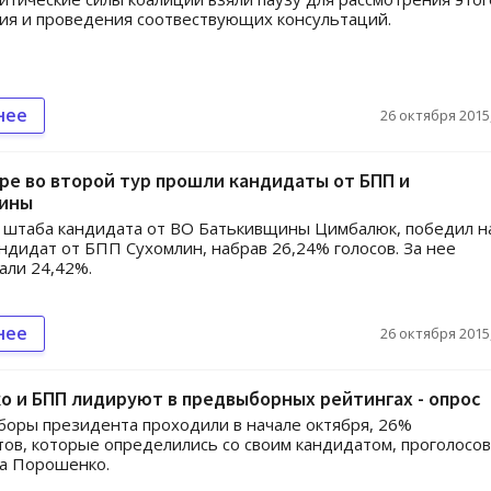
ия и проведения соотвествующих консультаций.
нее
26 октября 2015,
е во второй тур прошли кандидаты от БПП и
ины
 штаба кандидата от ВО Батькивщины Цимбалюк, победил н
ндидат от БПП Сухомлин, набрав 26,24% голосов. За нее
али 24,42%.
нее
26 октября 2015,
 и БПП лидируют в предвыборных рейтингах - опрос
боры президента проходили в начале октября, 26%
ов, которые определились со своим кандидатом, проголосо
ра Порошенко.