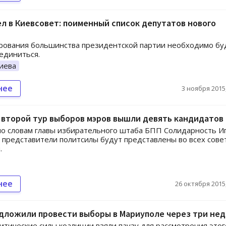
л в Киевсовет: поименный список депутатов нового
рования большинства президентской партии необходимо бу
единиться.
иева
нее
3 ноября 2015,
 второй тур выборов мэров вышли девять кандидатов
по словам главы избирательного штаба БПП Солидарность И
 представители политсилы будут представлены во всех сове
.
нее
26 октября 2015,
дложили провести выборы в Мариуполе через три не
итические силы коалиции взяли паузу для рассмотрения этог