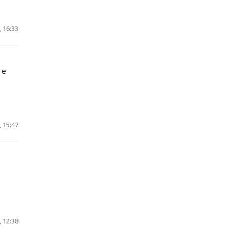
 16:33
те
 15:47
 12:38