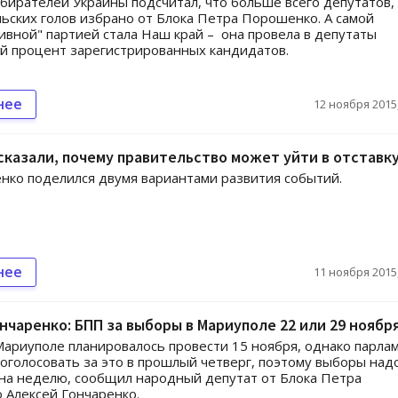
бирателей Украины подсчитал, что больше всего депутатов,
льских голов избрано от Блока Петра Порошенко. А самой
ивной" партией стала Наш край – она провела в депутаты
й процент зарегистрированных кандидатов.
нее
12 ноября 2015,
сказали, почему правительство может уйти в отставк
ко поделился двумя вариантами развития событий.
нее
11 ноября 2015,
нчаренко: БПП за выборы в Мариуполе 22 или 29 ноябр
ариуполе планировалось провести 15 ноября, однако парла
роголосовать за это в прошлый четверг, поэтому выборы над
на неделю, сообщил народный депутат от Блока Петра
Алексей Гончаренко.