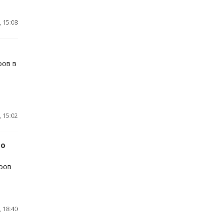
 15:08
ров в
 15:02
 о
ров
 18:40