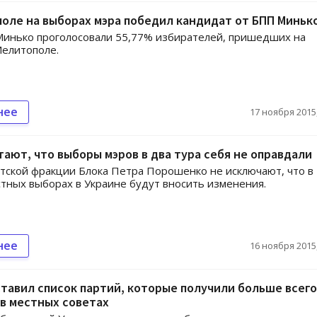
оле на выборах мэра победил кандидат от БПП Миньк
Минько проголосовали 55,77% избирателей, пришедших на
елитополе.
нее
17 ноября 2015,
тают, что выборы мэров в два тура себя не оправдали
тской фракции Блока Петра Порошенко не исключают, что в
стных выборах в Украине будут вносить изменения.
нее
16 ноября 2015,
тавил список партий, которые получили больше всего
в местных советах