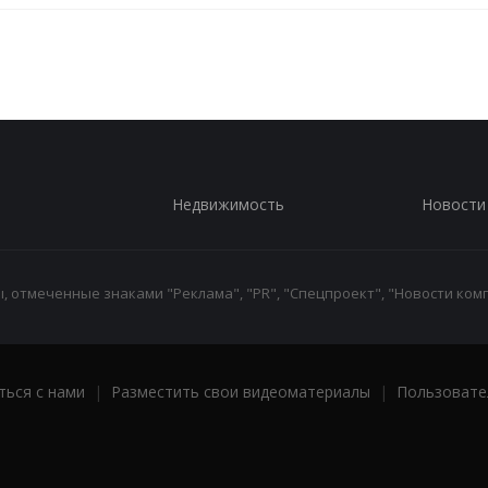
Недвижимость
Новости
 отмеченные знаками "Реклама", "PR", "Спецпроект", "Новости комп
ться с нами
|
Разместить свои видеоматериалы
|
Пользовате