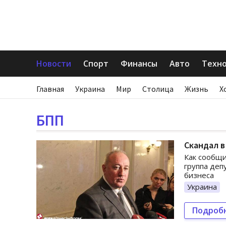
Новости
Спорт
Финансы
Авто
Техн
Главная
Украина
Мир
Столица
Жизнь
Х
БПП
Скандал в
Как сообщи
группа деп
бизнеса
Украина
Подроб