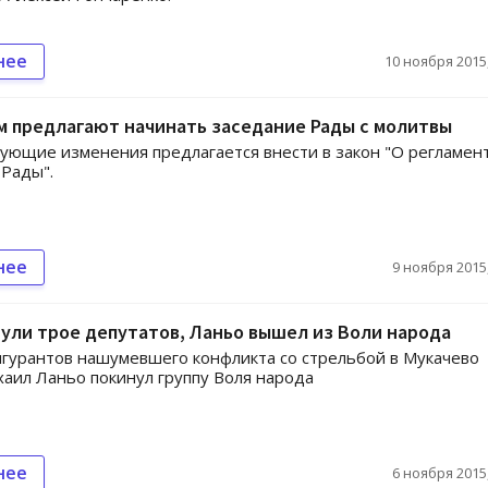
нее
10 ноября 2015,
 предлагают начинать заседание Рады с молитвы
ующие изменения предлагается внести в закон "О регламен
Рады".
нее
9 ноября 2015,
ули трое депутатов, Ланьо вышел из Воли народа
гурантов нашумевшего конфликта со стрельбой в Мукачево
аил Ланьо покинул группу Воля народа
нее
6 ноября 2015,