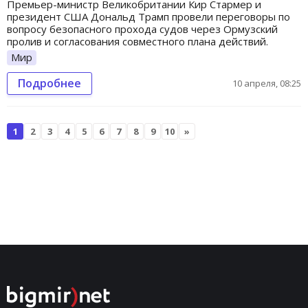
Премьер-министр Великобритании Кир Стармер и
президент США Дональд Трамп провели переговоры по
вопросу безопасного прохода судов через Ормузский
пролив и согласования совместного плана действий.
Мир
Подробнее
10 апреля, 08:25
1
2
3
4
5
6
7
8
9
10
»