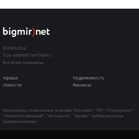
© 2000-2024,
ТОВ «КЕПРЕЙТ ПАРТНЕРС»".
Все права защищены.
Афиша
Недвижимость
Новости
Финансы
Материалы, отмеченные знаками "Реклама", "PR", "Спецпроект",
"Новости компаний", "Актуально", "Промо", публикуются на
правах рекламы.