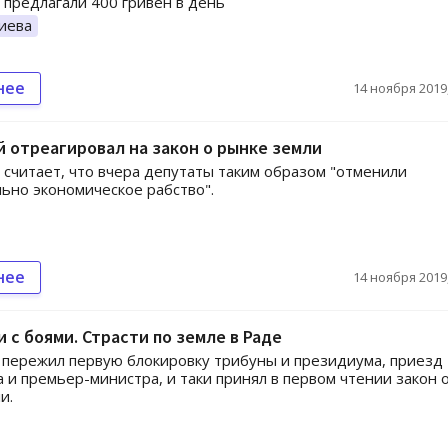
предлагали 400 гривен в день
иева
нее
14 ноября 2019,
 отреагировал на закон о рынке земли
считает, что вчера депутаты таким образом "отменили
ьно экономическое рабство".
нее
14 ноября 2019,
 с боями. Страсти по земле в Раде
пережил первую блокировку трибуны и президиума, приезд
 и премьер-министра, и таки принял в первом чтении закон 
и.