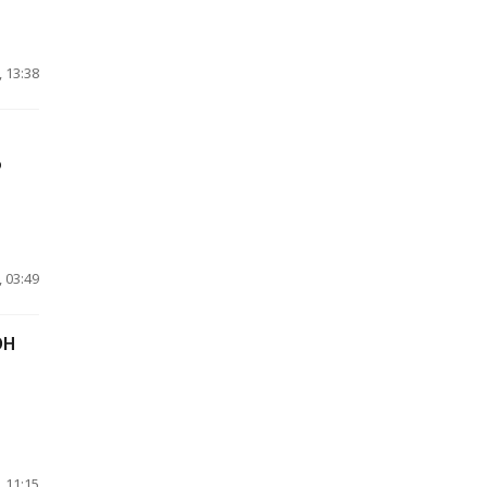
 13:38
о
 03:49
ОН
 11:15