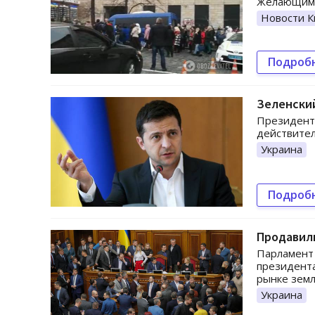
Желающим 
Новости К
Подроб
Зеленский
Президент 
действител
Украина
Подроб
Продавили
Парламент 
президента
рынке земл
Украина