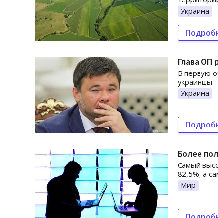
Украина
Подроб
Глава ОП 
В первую о
украинцы.
Украина
Подроб
Более по
Самый высо
82,5%, а са
Мир
Подроб