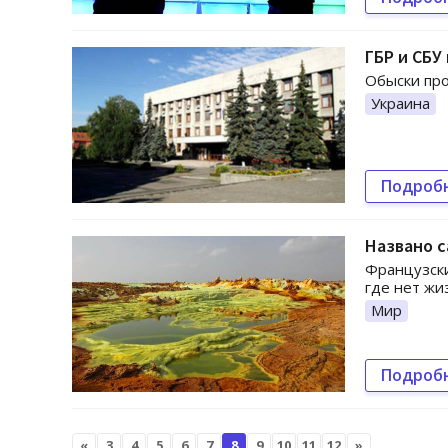
ГБР и СБУ
Обыски про
Украина
Подроб
Названо 
Французски
где нет жи
Мир
Подроб
«
3
4
5
6
7
8
9
10
11
12
»