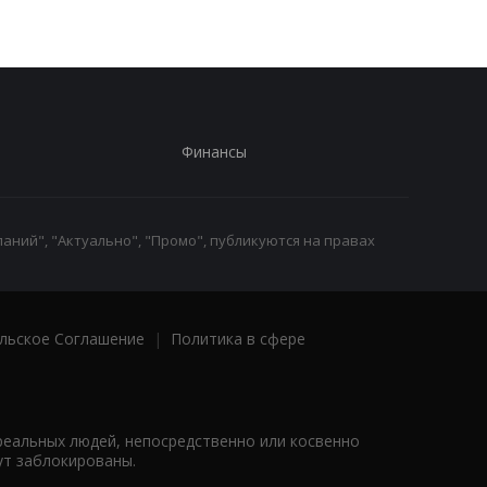
Финансы
аний", "Актуально", "Промо", публикуются на правах
льское Соглашение
|
Политика в сфере
реальных людей, непосредственно или косвенно
ут заблокированы.