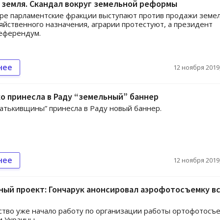
е земля. Скандал вокруг земельной реформы
ре парламентские фракции выступают против продажи земе
яйственного назначения, аграрии протестуют, а президент
еферендум.
нее
12 ноября 2019,
о принесла в Раду “земельный” баннер
атькивщины” принесла в Раду новый баннер.
нее
12 ноября 2019,
ый проект: Гончарук анонсировал аэрофотосъемку в
тво уже начало работу по организации работы ортофотосъ
и Украины