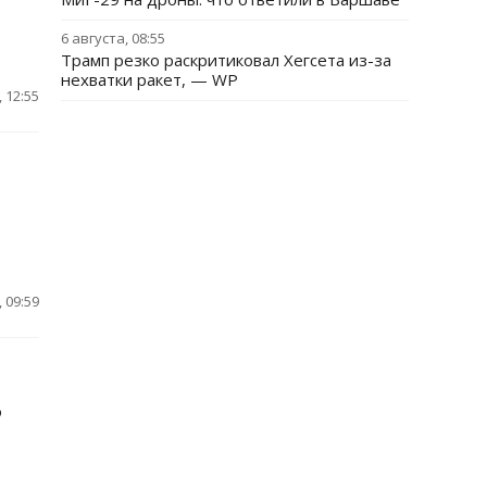
6 августа, 08:55
Трамп резко раскритиковал Хегсета из-за
нехватки ракет, — WP
 12:55
 09:59
о