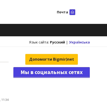
Почта
Искать
Язык сайта:
Русский
|
Українська
Допомогти Bigmir)net
Мы в социальных сетях
 11:34