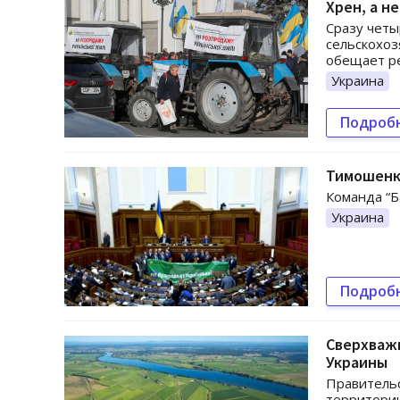
Хрен, а н
Сразу четы
сельскохоз
обещает р
Украина
Подроб
Тимошенк
Команда “Б
Украина
Подроб
Сверхважн
Украины
Правительс
территори