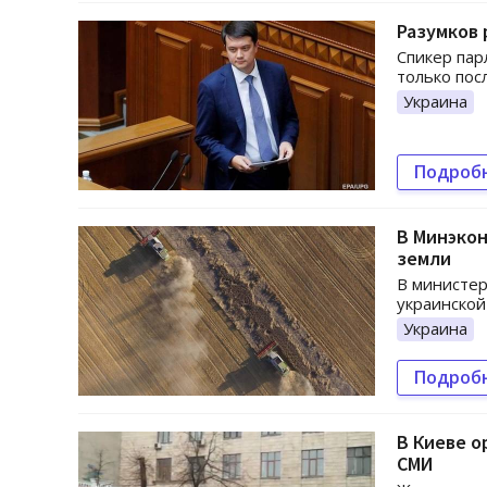
Разумков 
Спикер пар
только пос
Украина
Подроб
В Минэкон
земли
В министер
украинской
Украина
Подроб
В Киеве о
СМИ