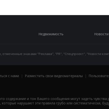
Недвижимость
Новости
 отмеченные знаками "Реклама", "PR", "Спецпроект", "Новости комп
ться с нами
|
Разместить свои видеоматериалы
|
Пользовате
что содержание и тон Вашего сообщения могут задеть чувства 
 которые нарушают эти правила грубо или систематически, буд