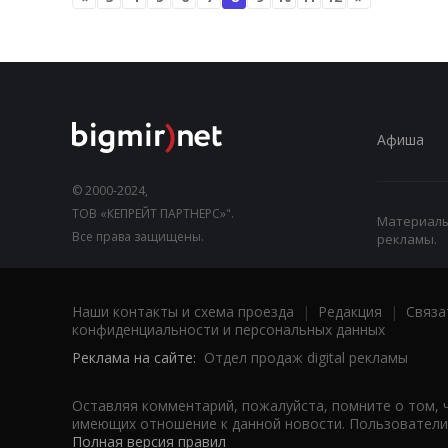
Афиша
© 2000-2024,
ТОВ «КЕПРЕЙТ ПАРТНЕРС»".
Материалы,
Все права защищены.
рекламы.
Наши контакты и схема проезда
|
Редакция
|
Связа
конфиденциальности и персональных данных
Реклама на сайте:
Отдел продаж digital рекламы
Оставляя комментарий, пожалуйста, помните о том, 
имеющих отношение к данной новости. Пользователи,
Полная версия правил