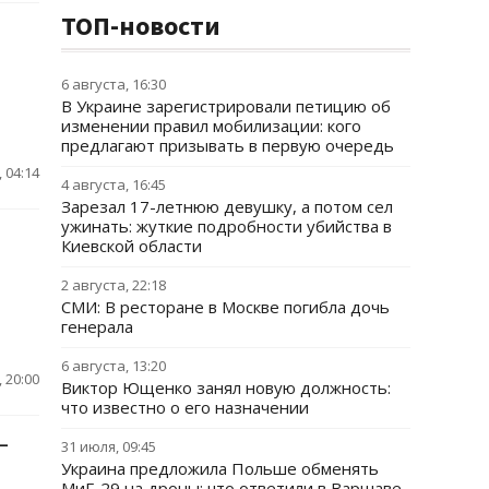
ТОП-новости
6 августа, 16:30
В Украине зарегистрировали петицию об
изменении правил мобилизации: кого
предлагают призывать в первую очередь
 04:14
4 августа, 16:45
Зарезал 17-летнюю девушку, а потом сел
ужинать: жуткие подробности убийства в
Киевской области
2 августа, 22:18
СМИ: В ресторане в Москве погибла дочь
генерала
6 августа, 13:20
 20:00
Виктор Ющенко занял новую должность:
что известно о его назначении
–
31 июля, 09:45
Украина предложила Польше обменять
МиГ-29 на дроны: что ответили в Варшаве