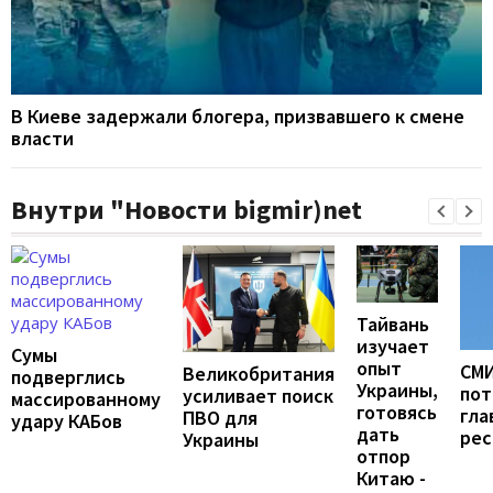
В Киеве задержали блогера, призвавшего к смене
власти
Внутри "Новости bigmir)net
Тайвань
изучает
Сумы
опыт
СМИ
Великобритания
подверглись
Украины,
пот
усиливает поиск
массированному
готовясь
гла
ПВО для
удару КАБов
дать
рес
Украины
отпор
Китаю -