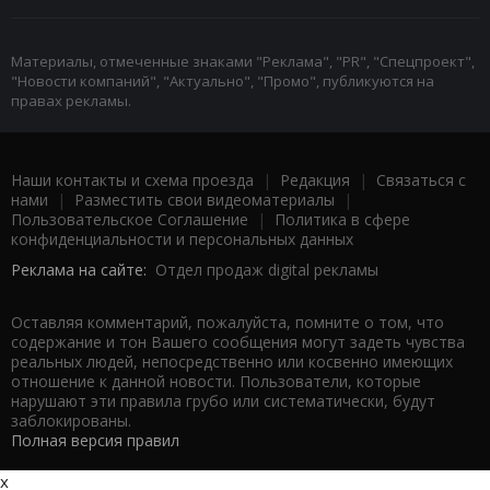
Материалы, отмеченные знаками "Реклама", "PR", "Спецпроект",
"Новости компаний", "Актуально", "Промо", публикуются на
правах рекламы.
Наши контакты и схема проезда
|
Редакция
|
Связаться с
нами
|
Разместить свои видеоматериалы
|
Пользовательское Соглашение
|
Политика в сфере
конфиденциальности и персональных данных
Реклама на сайте:
Отдел продаж digital рекламы
Оставляя комментарий, пожалуйста, помните о том, что
содержание и тон Вашего сообщения могут задеть чувства
реальных людей, непосредственно или косвенно имеющих
отношение к данной новости. Пользователи, которые
нарушают эти правила грубо или систематически, будут
заблокированы.
Полная версия правил
x