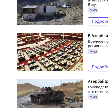
атаковали 
Баку.
Мир
Подроб
В Азерба
Военное по
регионов А
Мир
Подроб
Азербайд
Руководств
отметил п
Мир