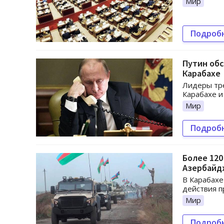
Мир
Подроб
Путин обс
Карабахе
Лидеры тре
Карабахе и
Мир
Подроб
Более 120
Азербайд
В Карабахе
действия п
Мир
Подроб