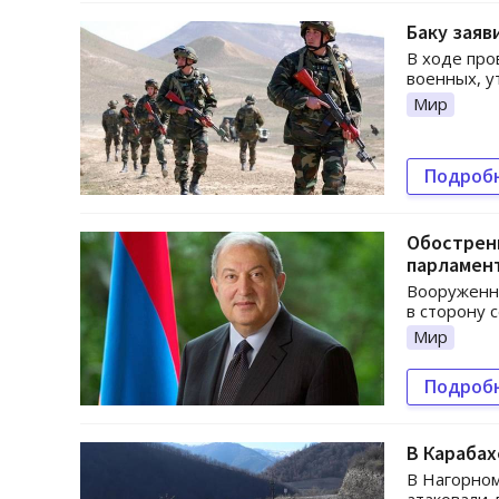
Баку заяв
В ходе про
военных, у
Мир
Подроб
Обострени
парламен
Вооруженны
в сторону 
Мир
Подроб
В Карабах
В Нагорном