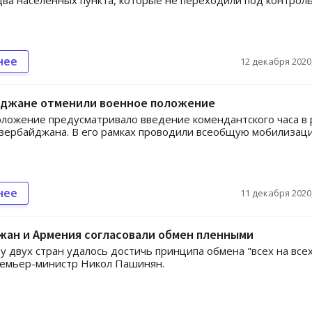
два населенных пункта, которые не переходили под контрол
нее
12 декабря 2020,
йджане отменили военное положение
ложение предусматривало введение комендантского часа в
зербайджана. В его рамках проводили всеобщую мобилизац
нее
11 декабря 2020,
жан и Армения согласовали обмен пленными
у двух стран удалось достичь принципа обмена "всех на всех
ремьер-министр Никол Пашинян.