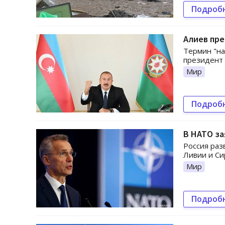
Подроб
Алиев пр
Термин "на
президент
Мир
Подроб
В НАТО за
Россия раз
Ливии и Си
Мир
Подроб