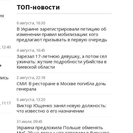
ТОП-новости
их
6 августа, 16:30
В Украине зарегистрировали петицию об
изменении правил мобилизации: кого
предлагают призывать в первую очередь
 12:40
4 августа, 16:45
Зарезал 17-летнюю девушку, а потом сел
ужинать: жуткие подробности убийства в
ь
Киевской области
лись
2 августа, 22:18
СМИ: В ресторане в Москве погибла дочь
генерала
6 августа, 13:20
 11:17
Виктор Ющенко занял новую должность:
что известно о его назначении
31 июля, 09:45
Украина предложила Польше обменять
МиГ-29 на дроны: что ответили в Варшаве