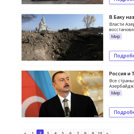
В Баку на
Власти Азе
восстановл
Мир
Подроб
Россия и 
Все страны
Азербайджа
Мир
Подроб
«
1
2
3
4
5
6
7
8
9
10
»