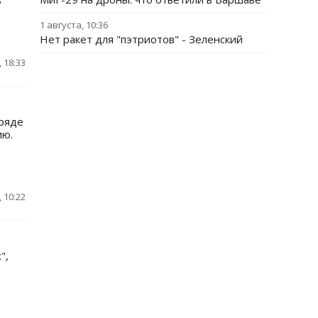
ь
1 августа, 10:36
Нет ракет для "пэтриотов" - Зеленский
 18:33
 ряде
ию.
 10:22
",