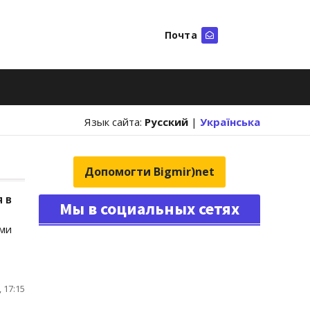
Почта
Искать
Язык сайта:
Русский
|
Українська
Допомогти Bigmir)net
 в
Мы в социальных сетях
ми
 17:15