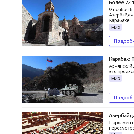
Более 23 
9 ноября б
Азербайджа
Карабахе.
Мир
Подроб
Карабах: 
Армянский 
это произо
Мир
Подроб
Азербайд
Парламент 
пересмотре