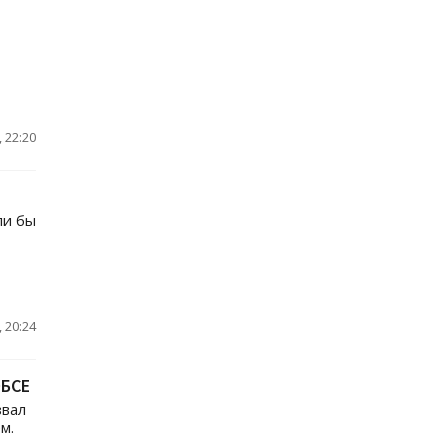
 22:20
ли бы
 20:24
ОБСЕ
звал
м.