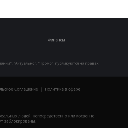
Финансы
аний", "Актуально", "Промо", публикуются на правах
льское Соглашение
|
Политика в сфере
реальных людей, непосредственно или косвенно
ут заблокированы.