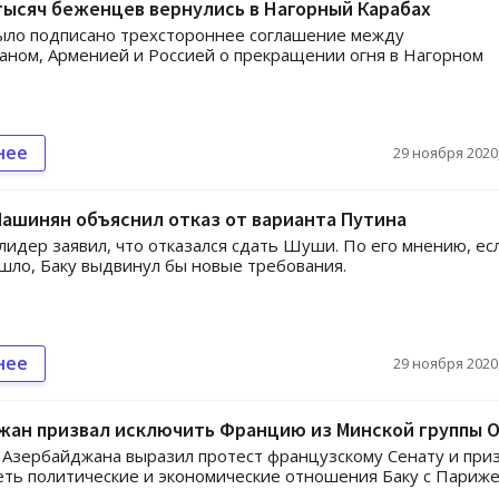
тысяч беженцев вернулись в Нагорный Карабах
ыло подписано трехстороннее соглашение между
ном, Арменией и Россией о прекращении огня в Нагорном
нее
29 ноября 2020,
Пашинян объяснил отказ от варианта Путина
лидер заявил, что отказался сдать Шуши. По его мнению, ес
шло, Баку выдвинул бы новые требования.
нее
29 ноября 2020,
жан призвал исключить Францию из Минской группы 
Азербайджана выразил протест французскому Сенату и при
ть политические и экономические отношения Баку с Париже