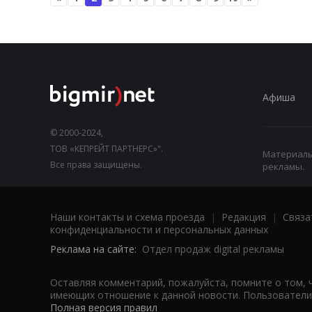
Афиша
© 2000-2024,
ТОВ «КЕПРЕЙТ ПАРТНЕРС»".
Материалы,
Все права защищены.
рекламы.
Наши контакты и схема проезда
|
Редакция
|
Связа
конфиденциальности и персональных данных
Реклама на сайте:
Отдел продаж digital рекламы
Оставляя комментарий, пожалуйста, помните о том, 
имеющих отношение к данной новости. Пользователи,
Полная версия правил