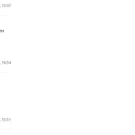
 13:07
ен
 16:54
 15:51