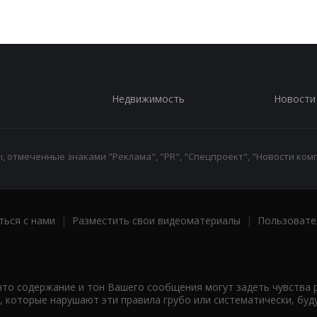
Недвижимость
Новости
 отмеченные знаками "Реклама", "PR", "Спецпроект", "Новости комп
ться с нами
|
Разместить свои видеоматериалы
|
Пользовате
что содержание и тон Вашего сообщения могут задеть чувства 
 которые нарушают эти правила грубо или систематически, буд