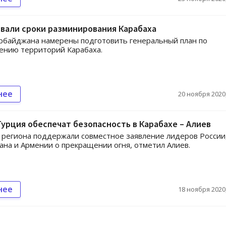
звали сроки разминирования Карабаха
рбайджана намерены подготовить генеральный план по
ению территорий Карабаха.
нее
20 ноября 2020,
Турция обеспечат безопасность в Карабахе – Алиев
 региона поддержали совместное заявление лидеров России
на и Армении о прекращении огня, отметил Алиев.
нее
18 ноября 2020,