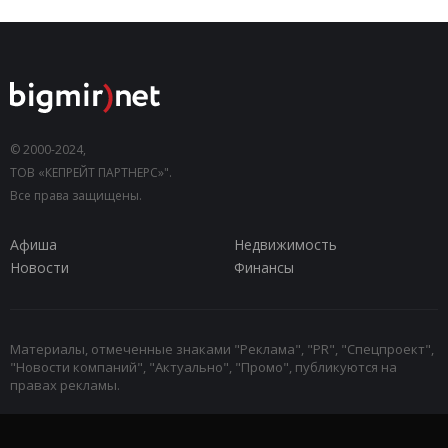
© 2000-2024,
ТОВ «КЕПРЕЙТ ПАРТНЕРС»".
Все права защищены.
Афиша
Недвижимость
Новости
Финансы
Материалы, отмеченные знаками "Реклама", "PR", "Спецпроект",
"Новости компаний", "Актуально", "Промо", публикуются на
правах рекламы.