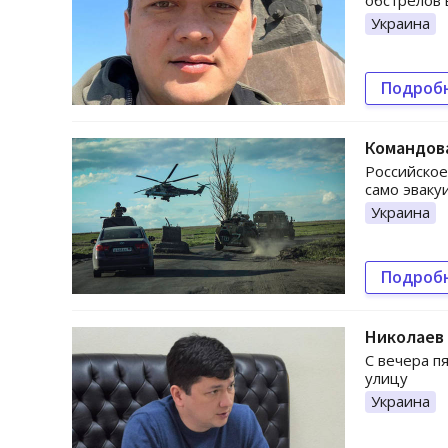
обстрелов 
Украина
Подроб
Командова
Российское
само эваку
Украина
Подроб
Николаев 
С вечера п
улицу
Украина