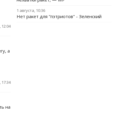
1 августа, 10:36
Нет ракет для "пэтриотов" - Зеленский
 12:04
гу, а
 17:34
ть на