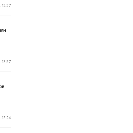
 12:57
иян
 13:57
ов
 13:24