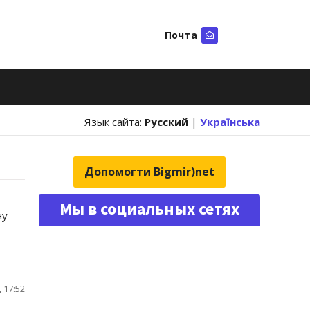
Почта
Искать
Язык сайта:
Русский
|
Українська
Допомогти Bigmir)net
Мы в социальных сетях
ну
 17:52