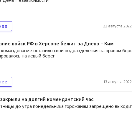
в День Независимости
нее
22 августа 2022,
ние войск РФ в Херсоне бежит за Днепр – Ким
 командование оставило свои подразделения на правом бере
ировалось на левый берег
нее
13 августа 2022,
закрыли на долгий комендантский час
ятницы до утра понедельника горожанам запрещено выходи