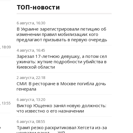
ТОП-новости
6 августа, 16:30
В Украине зарегистрировали петицию об
изменении правил мобилизации: кого
предлагают призывать в первую очередь
 18:09
4 августа, 16:45
Зарезал 17-летнюю девушку, а потом сел
ужинать: жуткие подробности убийства в
Киевской области
2 августа, 22:18
СМИ: В ресторане в Москве погибла дочь
генерала
6 августа, 13:20
 13:55
Виктор Ющенко занял новую должность:
что известно о его назначении
6 августа, 08:55
Трамп резко раскритиковал Хегсета из-за
у
нехватки ракет, — WP