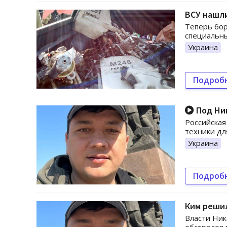
ВСУ нашли
Теперь бор
специальн
Украина
Подроб
Под Ни
Российская
техники дл
Украина
Подроб
Ким решил
Власти Ник