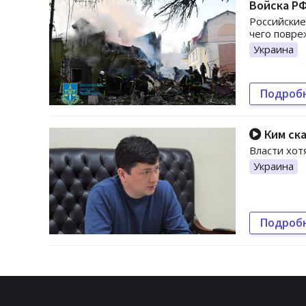
Войска РФ
Российские
чего повре
Украина
Подроб
Ким ска
Власти хот
Украина
Подроб