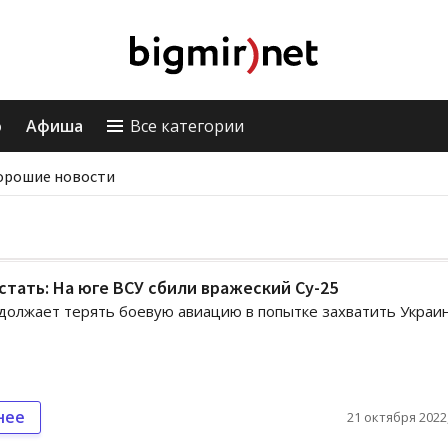
о
Афиша
Все категории
орошие новости
тать: На юге ВСУ сбили вражеский Су-25
должает терять боевую авиацию в попытке захватить Украи
нее
21 октября 2022,