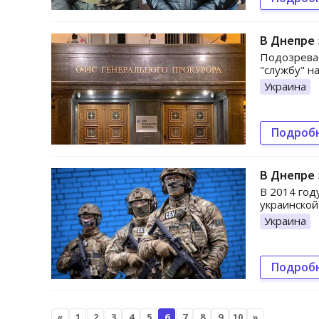
В Днепре
Подозревае
"службу" н
Украина
Подроб
В Днепре 
В 2014 год
украинско
Украина
Подроб
«
1
2
3
4
5
6
7
8
9
10
»