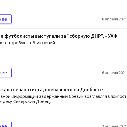
нее
8 апреля 2021,
е футболисты выступали за "сборную ДНР", - УАФ
истов требуют объяснений
нее
6 апреля 2021,
жала сепаратиста, воевавшего на Донбассе
вной информации задержанный боевик возглавлял блокпост
з реку Северский Донец.
нее
3 апреля 2021,