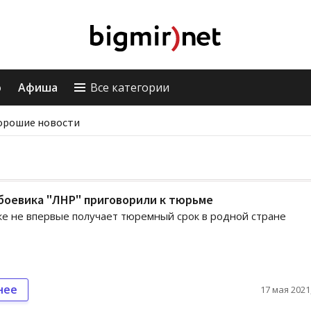
о
Афиша
Все категории
орошие новости
боевика "ЛНР" приговорили к тюрьме
е не впервые получает тюремный срок в родной стране
нее
17 мая 2021,