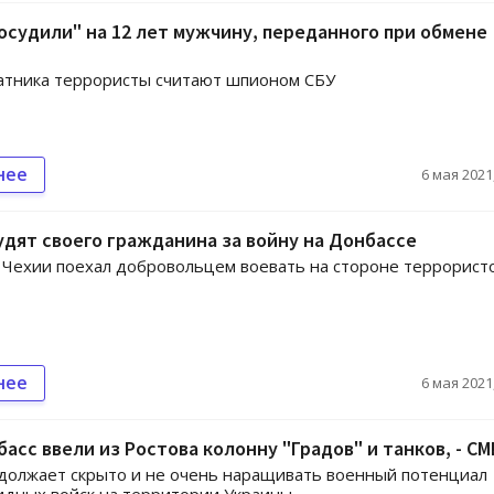
осудили" на 12 лет мужчину, переданного при обмене
атника террористы считают шпионом СБУ
нее
6 мая 2021,
удят своего гражданина за войну на Донбассе
Чехии поехал добровольцем воевать на стороне террорист
нее
6 мая 2021,
асс ввели из Ростова колонну "Градов" и танков, - СМ
должает скрыто и не очень наращивать военный потенциал