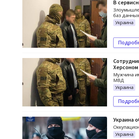
В сервис
Злоумышле
баз данных
Украина
Подроб
Сотрудник
Херсоном
Мужчина им
МВД
Украина
Подроб
Украина о
Оккупацион
Украина