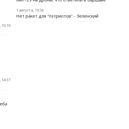
1 августа, 10:36
Нет ракет для "пэтриотов" - Зеленский
 10:10
 14:37
леба