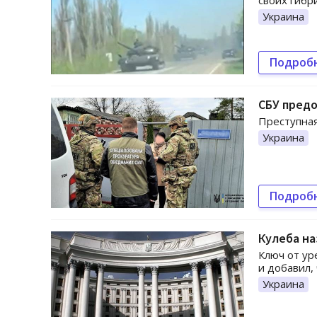
своих гибр
Украина
Подроб
СБУ предо
Преступная
Украина
Подроб
Кулеба на
Ключ от ур
и добавил,
Украина