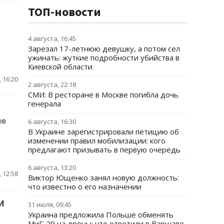
ТОП-новости
4 августа, 16:45
Зарезал 17-летнюю девушку, а потом сел
ужинать: жуткие подробности убийства в
Киевской области
 16:20
2 августа, 22:18
СМИ: В ресторане в Москве погибла дочь
генерала
ов
6 августа, 16:30
В Украине зарегистрировали петицию об
изменении правил мобилизации: кого
предлагают призывать в первую очередь
6 августа, 13:20
 12:58
Виктор Ющенко занял новую должность:
что известно о его назначении
И
31 июля, 09:45
Украина предложила Польше обменять
МиГ-29 на дроны: что ответили в Варшаве