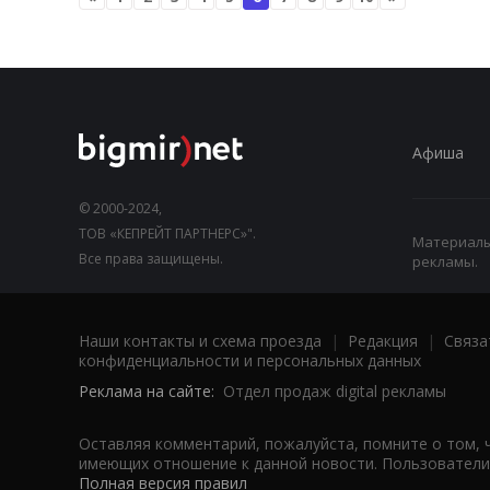
Афиша
© 2000-2024,
ТОВ «КЕПРЕЙТ ПАРТНЕРС»".
Материалы,
Все права защищены.
рекламы.
Наши контакты и схема проезда
|
Редакция
|
Связа
конфиденциальности и персональных данных
Реклама на сайте:
Отдел продаж digital рекламы
Оставляя комментарий, пожалуйста, помните о том, 
имеющих отношение к данной новости. Пользователи,
Полная версия правил