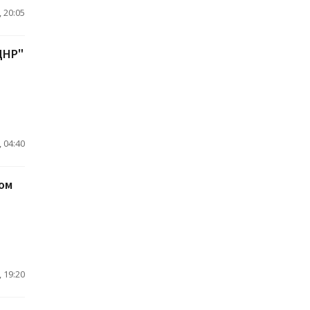
 20:05
ДНР"
 04:40
ом
 19:20