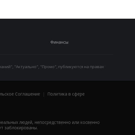
Финансы
аний", "Актуально", "Промо", публикуются на правах
льское Соглашение
|
Политика в сфере
реальных людей, непосредственно или косвенно
ут заблокированы.