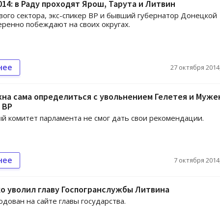
14: в Раду проходят Ярош, Тарута и Литвин
ого сектора, экс-спикер ВР и бывший губернатор Донецкой
еренно побеждают на своих округах.
нее
27 октября 2014,
на сама определиться с увольнением Гелетея и Муже
 ВР
 комитет парламента не смог дать свои рекомендации.
нее
7 октября 2014,
о уволил главу Госпогранслужбы Литвина
одован на сайте главы государства.