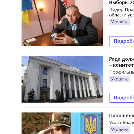
Выборы 20
Лидер Прав
области ув
Украина
Подроб
Рада долж
– комитет
Профильный
Украина
Подроб
Порошенк
Указ обнар
Украина