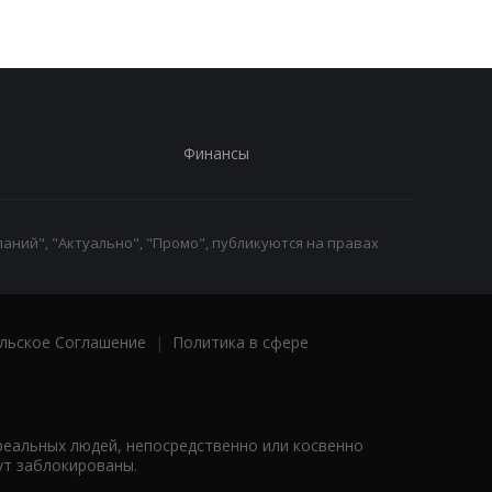
Финансы
аний", "Актуально", "Промо", публикуются на правах
льское Соглашение
|
Политика в сфере
реальных людей, непосредственно или косвенно
ут заблокированы.