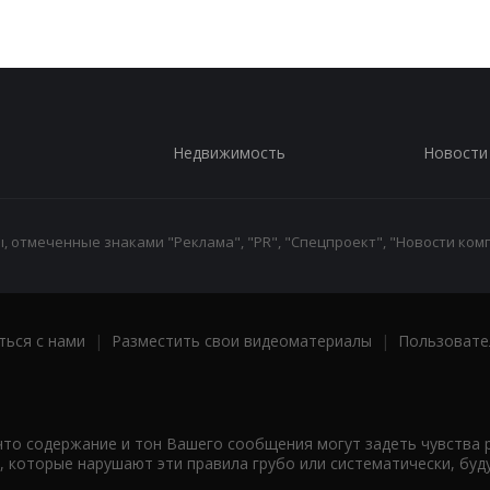
Недвижимость
Новости
 отмеченные знаками "Реклама", "PR", "Спецпроект", "Новости комп
ться с нами
|
Разместить свои видеоматериалы
|
Пользовате
что содержание и тон Вашего сообщения могут задеть чувства 
 которые нарушают эти правила грубо или систематически, буд