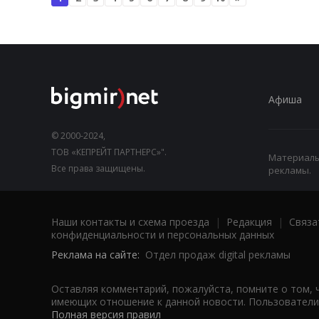
Афиша
© 2000-2024,
ТОВ «КЕПРЕЙТ ПАРТНЕРС»".
Материалы,
Все права защищены.
рекламы.
Наши контакты и схема проезда
|
Редакция
|
Связа
конфиденциальности и персональных данных
Реклама на сайте:
Отдел продаж digital рекламы
Оставляя комментарий, пожалуйста, помните о том, 
имеющих отношение к данной новости. Пользователи,
Полная версия правил