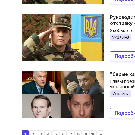
Руководит
отставку 
Якобы, это
Украина
Подроб
"Серые ка
Главы през
украинской
Украина
Подроб
1
2
3
4
5
6
7
8
9
10
»