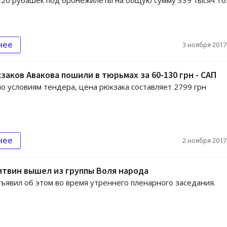
 220 рубашек под бронежилеты на общую сумму 339 тысяч 16
нее
3 ноября 2017,
заков Авакова пошили в тюрьмах за 60-130 грн - САП
по условиям тендера, цена рюкзака составляет 2799 грн
нее
2 ноября 2017,
твин вышел из группы Воля народа
ъявил об этом во время утреннего пленарного заседания.