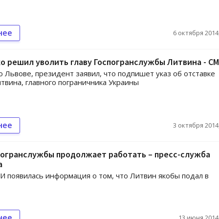
нее
6 октября 2014,
 решил уволить главу Госпогранслужбы Литвина - С
о Львове, президент заявил, что подпишет указ об отставке
твина, главного пограничника Украины
нее
3 октября 2014,
погранслужбы продолжает работать – пресс-служба
а
И появилась информация о том, что Литвин якобы подал в
нее
13 июня 2014,