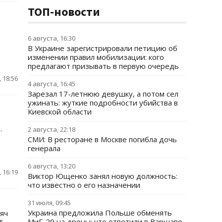
ТОП-новости
6 августа, 16:30
В Украине зарегистрировали петицию об
изменении правил мобилизации: кого
предлагают призывать в первую очередь
 18:56
4 августа, 16:45
Зарезал 17-летнюю девушку, а потом сел
ужинать: жуткие подробности убийства в
Киевской области
.
2 августа, 22:18
СМИ: В ресторане в Москве погибла дочь
генерала
6 августа, 13:20
 16:19
Виктор Ющенко занял новую должность:
что известно о его назначении
31 июля, 09:45
Украина предложила Польше обменять
яч
МиГ-29 на дроны: что ответили в Варшаве