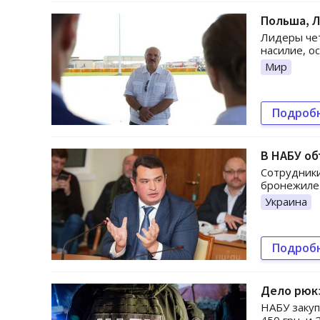
Польша, Л
Лидеры чет
насилие, о
Мир
Подроб
В НАБУ об
Сотрудники
бронежилет
Украина
Подроб
Дело рюкз
НАБУ закуп