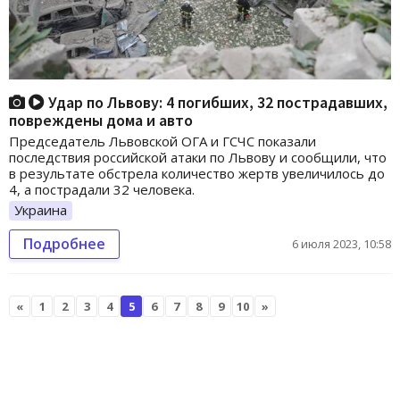
Удар по Львову: 4 погибших, 32 пострадавших,
повреждены дома и авто
Председатель Львовской ОГА и ГСЧС показали
последствия российской атаки по Львову и сообщили, что
в результате обстрела количество жертв увеличилось до
4, а пострадали 32 человека.
Украина
Подробнее
6 июля 2023, 10:58
«
1
2
3
4
5
6
7
8
9
10
»