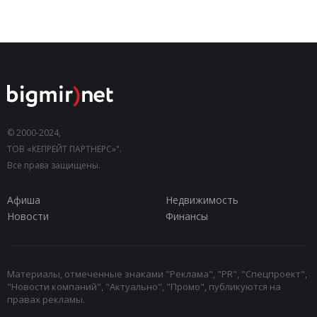
© 2000-2024,
ТОВ «КЕПРЕЙТ ПАРТНЕРС»".
Все права защищены.
Афиша
Недвижимость
Новости
Финансы
Материалы, отмеченные знаками "Реклама", "PR", "Спецпроект",
"Новости компаний", "Актуально", "Промо", публикуются на
правах рекламы.