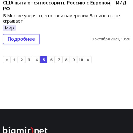
США пытаются поссорить Россию с Европой, - МИД
РФ
В Москве уверяют, что свои намерения Вашингтон не
скрывает
Мир
Подробнее
8 октября 2021, 13:20
«
1
2
3
4
5
6
7
8
9
10
»