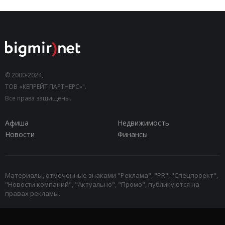
© 2000-2024,
ТОВ «КЕПРЕЙТ ПАРТНЕРС»".
Все права защищены.
Афиша
Недвижимость
Новости
Финансы
Материалы, отмеченные знаками "Реклама", "PR", "Спецпроект",
"Новости компаний", "Актуально", "Промо", публикуются на
правах рекламы.