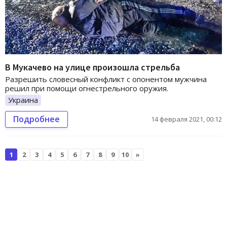
В Мукачево на улице произошла стрельба
Разрешить словесный конфликт с опонентом мужчина
решил при помощи огнестрельного оружия.
Украина
Подробнее
14 февраля 2021, 00:12
1
2
3
4
5
6
7
8
9
10
»