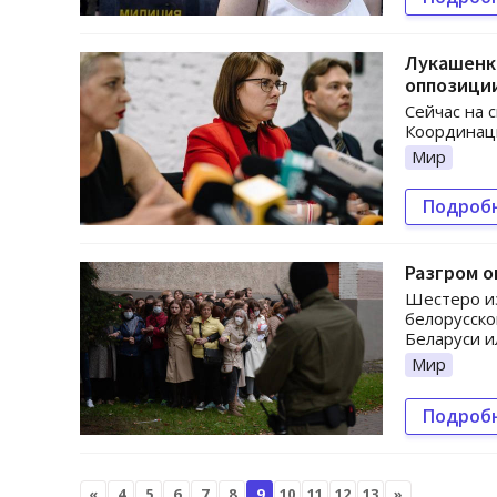
Лукашенко
оппозици
Сейчас на 
Координаци
Мир
Подроб
Разгром о
Шестеро и
белорусско
Беларуси и
Мир
Подроб
«
4
5
6
7
8
9
10
11
12
13
»