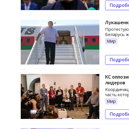
Подроб
Лукашенко
Протестующ
Беларусь ж
Мир
Подроб
КС оппоз
лидеров
Координаци
часть котор
Мир
Подроб