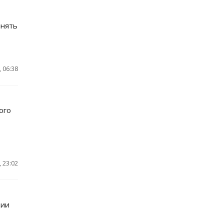
лнять
 06:38
ого
 23:02
ции