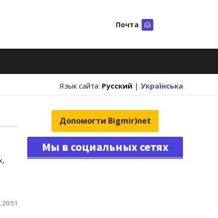
Почта
Искать
Язык сайта:
Русский
|
Українська
Допомогти Bigmir)net
Мы в социальных сетях
х,
 20:51