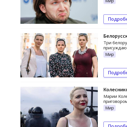
Мир
Подроб
Белорусс
Три белору
присуждают
Мир
Подроб
Колеснико
Марии Коле
приговором
Мир
Подроб