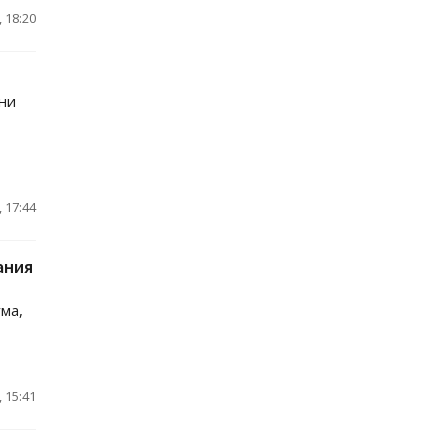
 18:20
ни
 17:44
ания
ма,
 15:41