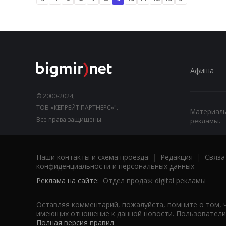
Афиша
© 2000-2024,
ТОВ «КЕПРЕЙТ ПАРТНЕРС»".
Материалы,
Все права защищены.
рекламы.
Наши контакты и схема проезда
|
Редакция
|
Связа
конфиденциальности и персональных данных
Реклама на сайте:
Отдел продаж digital рекламы
Оставляя комментарий, пожалуйста, помните о том, 
имеющих отношение к данной новости. Пользователи,
Полная версия правил