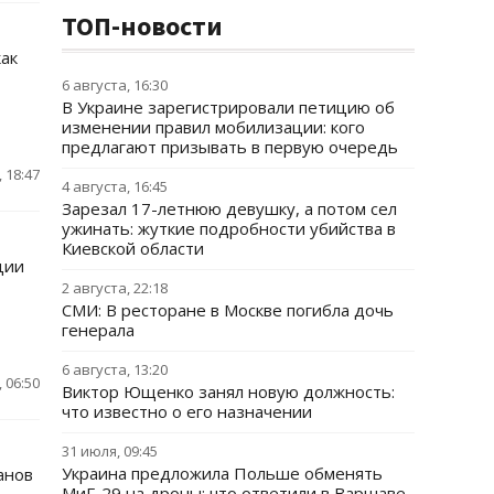
ТОП-новости
как
6 августа, 16:30
В Украине зарегистрировали петицию об
изменении правил мобилизации: кого
предлагают призывать в первую очередь
 18:47
4 августа, 16:45
Зарезал 17-летнюю девушку, а потом сел
ужинать: жуткие подробности убийства в
Киевской области
ции
2 августа, 22:18
СМИ: В ресторане в Москве погибла дочь
генерала
6 августа, 13:20
 06:50
Виктор Ющенко занял новую должность:
что известно о его назначении
31 июля, 09:45
Украина предложила Польше обменять
анов
МиГ-29 на дроны: что ответили в Варшаве