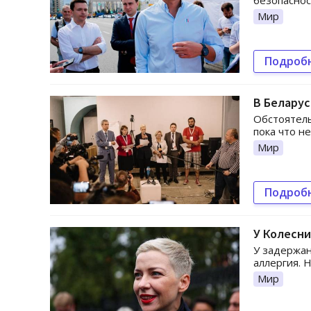
безопаснос
Мир
Подроб
В Беларус
Обстоятель
пока что н
Мир
Подроб
У Колесни
У задержан
аллергия. 
Мир