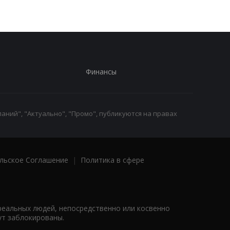
Финансы
аний", "Актуально", "Промо", публикуются на правах
льское Соглашение
|
Политика в сфере
реальных людей, непосредственно или косвенно
ут заблокированы.