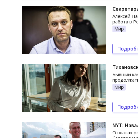
Секретарь
Алексей На
работа в Ро
Мир
Подроб
Тихановск
Бывший кан
продолжать
Мир
Подроб
NYT: Нава
О планах р