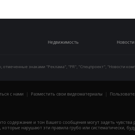
Недвижимость
Новости
 отмеченные знаками "Реклама", "PR", "Спецпроект", "Новости комп
ться с нами
|
Разместить свои видеоматериалы
|
Пользовате
что содержание и тон Вашего сообщения могут задеть чувства 
 которые нарушают эти правила грубо или систематически, буд