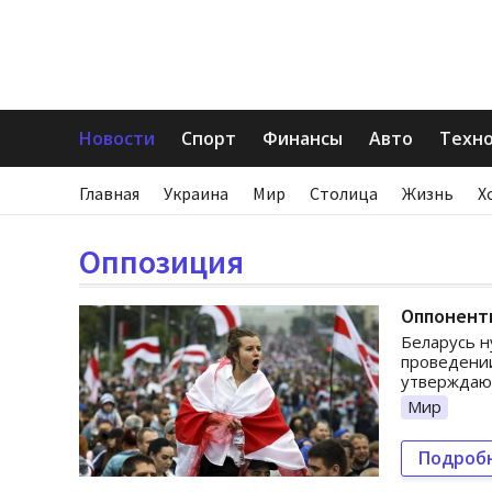
Новости
Спорт
Финансы
Авто
Техн
Главная
Украина
Мир
Столица
Жизнь
Х
Оппозиция
Оппоненты
Беларусь н
проведении
утверждают
Мир
Подроб