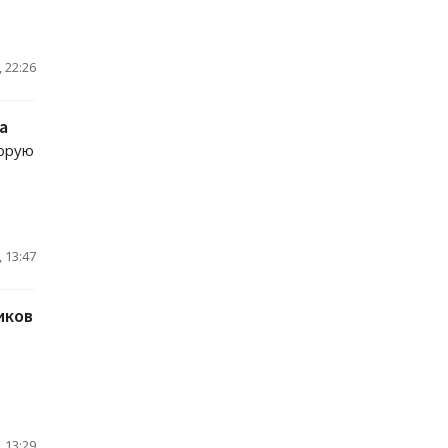
 22:26
а
торую
 13:47
иков
 13:29