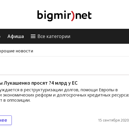
о
Афиша
Все категории
орошие новости
 Лукашенко просят ?4 млрд у ЕС
уждается в реструктуризации долгов, помощи Европы в
 экономических реформ и долгосрочных кредитных ресурса
 в оппозиции.
нее
15 сентября 2020,