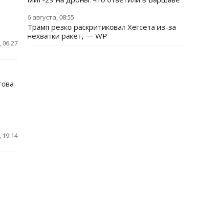
6 августа, 08:55
Трамп резко раскритиковал Хегсета из-за
нехватки ракет, — WP
 06:27
това
 19:14