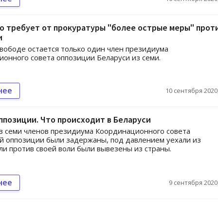
 требует от прокуратуры "более острые меры" прот
и
свободе остается только один член президиума
онного совета оппозиции Беларуси из семи.
нее
10 сентября 2020,
ппозиции. Что происходит в Беларуси
з семи членов президиума Координационного совета
й оппозиции были задержаны, под давлением уехали из
ли против своей воли были вывезены из страны.
нее
9 сентября 2020,