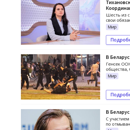
Тихановск
Координа
Шесть из с
свои обяза
Мир
Подроб
В Беларус
Генсек ООН
общества, 
Мир
Подроб
В Беларус
С участием
по отмыван