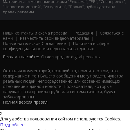
Материалы, отмеченные знаками "Реклама", "PR", "Спецпроект",
"Новости компаний", "Актуально", "Промо", публикуются на
правах рекламы.
Наши контакты и схема проезда
|
Редакция
|
Связаться с
нами
|
Разместить свои видеоматериалы
|
Пользовательское Соглашение
|
Политика в сфере
конфиденциальности и персональных данных
Реклама на сайте:
Отдел продаж digital рекламы
Оставляя комментарий, пожалуйста, помните о том, что
содержание и тон Вашего сообщения могут задеть чувства
реальных людей, непосредственно или косвенно имеющих
отношение к данной новости. Пользователи, которые
нарушают эти правила грубо или систематически, будут
заблокированы.
Полная версия правил
x
Для удобства пользования сайтом используются Cookies.
Подробнее...