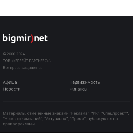
© 2000-2024,
ТОВ «КЕПРЕЙТ ПАРТНЕРС»".
Все права защищены.
Афиша
Недвижимость
Новости
Финансы
Материалы, отмеченные знаками "Реклама", "PR", "Спецпроект",
"Новости компаний", "Актуально", "Промо", публикуются на
правах рекламы.