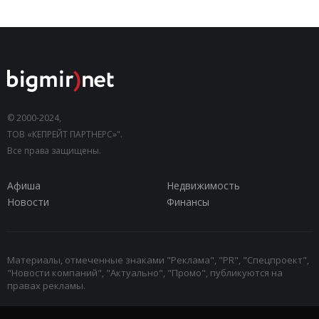
© 2000-2024,
ТОВ «КЕПРЕЙТ ПАРТНЕРС»".
Все права защищены.
Афиша
Недвижимость
Новости
Финансы
Материалы, отмеченные знаками "Реклама", "PR", "Спецпроект",
"Новости компаний", "Актуально", "Промо", публикуются на
правах рекламы.