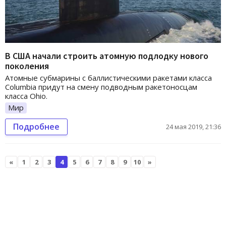
В США начали строить атомную подлодку нового
поколения
Атомные субмарины с баллистическими ракетами класса
Columbia придут на смену подводным ракетоносцам
класса Ohio.
Мир
Подробнее
24 мая 2019, 21:36
«
1
2
3
4
5
6
7
8
9
10
»