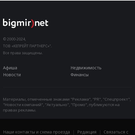
© 2000-2024,
ТОВ «КЕПРЕЙТ ПАРТНЕРС»".
Все права защищены.
Афиша
Недвижимость
Новости
Финансы
Материалы, отмеченные знаками "Реклама", "PR", "Спецпроект",
"Новости компаний", "Актуально", "Промо", публикуются на
правах рекламы.
Наши контакты и схема проезда
|
Редакция
|
Связаться с