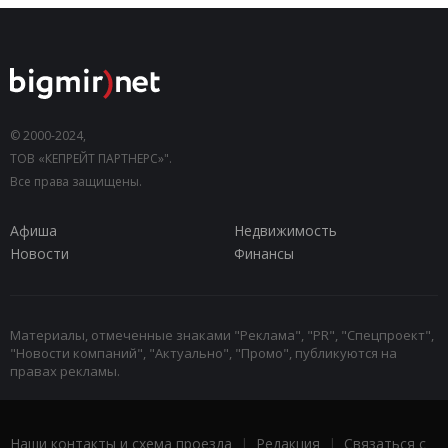
© 2000-2024,
ТОВ «КЕПРЕЙТ ПАРТНЕРС»".
Все права защищены.
Афиша
Недвижимость
Новости
Финансы
Материалы, отмеченные знаками "Реклама", "PR", "Спецпроект",
"Новости компаний", "Актуально", "Промо", публикуются на
правах рекламы.
Наши контакты и схема проезда
|
Редакция
|
Связаться с