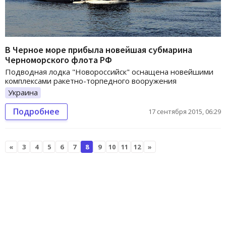
В Черное море прибыла новейшая субмарина
Черноморского флота РФ
Подводная лодка "Новороссийск" оснащена новейшими
комплексами ракетно-торпедного вооружения
Украина
Подробнее
17 сентября 2015, 06:29
«
3
4
5
6
7
8
9
10
11
12
»