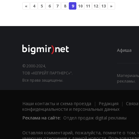
«
4
5
6
7
8
9
10
11
12
13
»
Афиша
© 2000-2024,
ТОВ «КЕПРЕЙТ ПАРТНЕРС»".
Материалы,
Все права защищены.
рекламы.
Наши контакты и схема проезда
|
Редакция
|
Связа
конфиденциальности и персональных данных
Реклама на сайте:
Отдел продаж digital рекламы
Оставляя комментарий, пожалуйста, помните о том, 
имеющих отношение к данной новости. Пользователи,