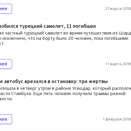
нее
27 марта 2018,
азбился турецкий самолет, 11 погибших
ал частный турецкий самолет во время путешествия из Шар
е исключено, что на борту было 20 человек, пока погибшими
11.
нее
11 марта 2018,
е автобус врезался в остановку: три жертвы
изошла в четверг утром в районе Ускюдар, который располо
части Стамбула. Еще пять человек получили травмы разной
жести.
нее
1 февраля 2018,