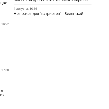
ицах
1 августа, 10:36
Нет ракет для "пэтриотов" - Зеленский
 19:52
 17:08
те
ких