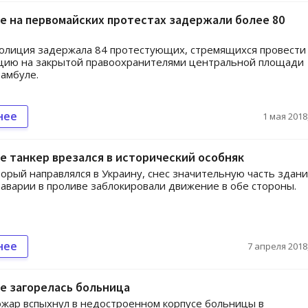
е на первомайских протестах задержали более 80
олиция задержала 84 протестующих, стремящихся провести
цию на закрытой правоохранителями центральной площади
тамбуле.
нее
1 мая 2018,
е танкер врезался в исторический особняк
торый направлялся в Украину, снес значительную часть здани
а аварии в проливе заблокировали движение в обе стороны.
нее
7 апреля 2018,
е загорелась больница
жар вспыхнул в недостроенном корпусе больницы в