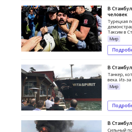
В Стамбул
человек
Турецкая п
демонстра
Таксим в С
Мир
Подроб
В Стамбул
Танкер, ко
века. Из-з
Мир
Подроб
В Стамбул
Сильный по