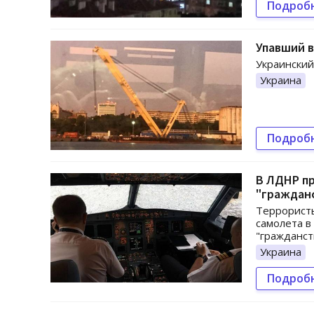
Подроб
Упавший в
Украинский
Украина
Подроб
В ЛДНР п
"граждан
Террористы
самолета в
"гражданст
Украина
Подроб