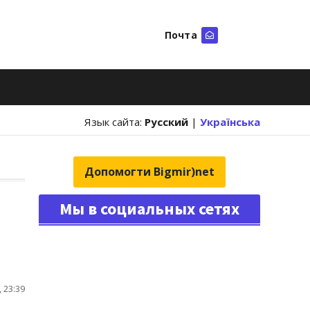
Почта
Искать
Язык сайта:
Русский
|
Українська
Допомогти Bigmir)net
Мы в социальных сетях
 23:39