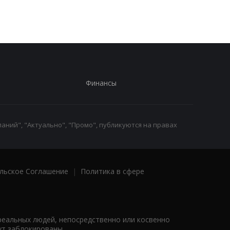
Финансы
аний", "Актуально", "Промо", публикуются на правах
льское Соглашение
|
Политика в сфере
реальных людей, непосредственно или косвенно
ут заблокированы.