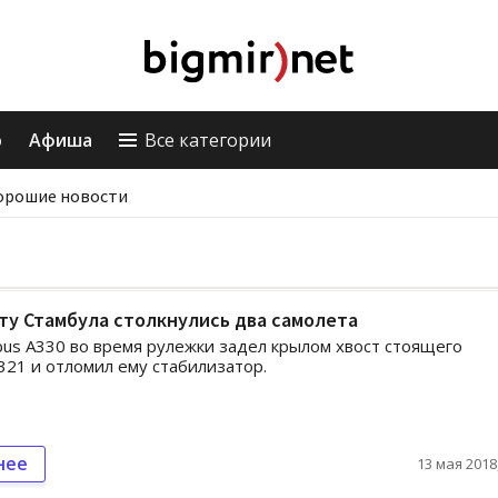
о
Афиша
Все категории
орошие новости
ту Стамбула столкнулись два самолета
bus A330 во время рулежки задел крылом хвост стоящего
321 и отломил ему стабилизатор.
нее
13 мая 2018,