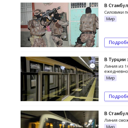
В Стамбул
Силовики п
Мир
Подроб
В Турции 
Линия из 1
ежедневно
Мир
Подроб
В Стамбу
Линия смож
Мир