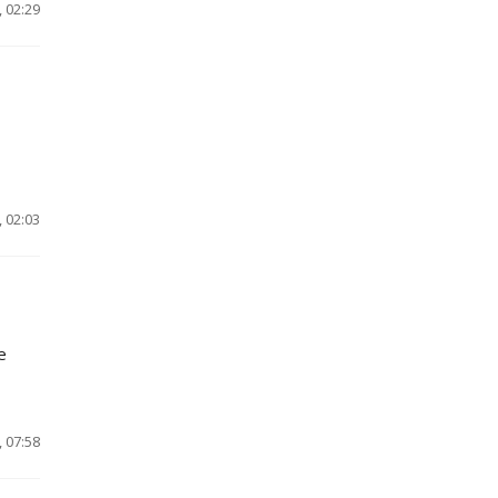
 02:29
 02:03
е
 07:58