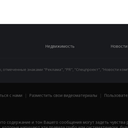
Недвижимость
Новости
 отмеченные знаками "Реклама", "PR", "Спецпроект", "Новости комп
ться с нами
|
Разместить свои видеоматериалы
|
Пользовате
что содержание и тон Вашего сообщения могут задеть чувства 
 которые нарушают эти правила грубо или систематически, буд