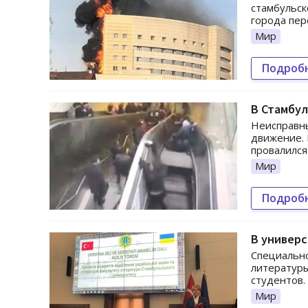
стамбульск
города пер
Мир
Подроб
В Стамбул
Неисправны
движение. 
провалился
Мир
Подроб
В универс
Специально
литературы
студентов.
Мир