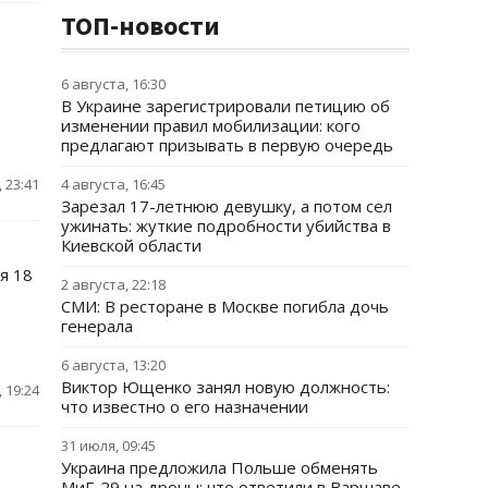
ТОП-новости
6 августа, 16:30
В Украине зарегистрировали петицию об
изменении правил мобилизации: кого
предлагают призывать в первую очередь
 23:41
4 августа, 16:45
Зарезал 17-летнюю девушку, а потом сел
ужинать: жуткие подробности убийства в
Киевской области
я 18
2 августа, 22:18
СМИ: В ресторане в Москве погибла дочь
генерала
6 августа, 13:20
Виктор Ющенко занял новую должность:
 19:24
что известно о его назначении
31 июля, 09:45
Украина предложила Польше обменять
МиГ-29 на дроны: что ответили в Варшаве