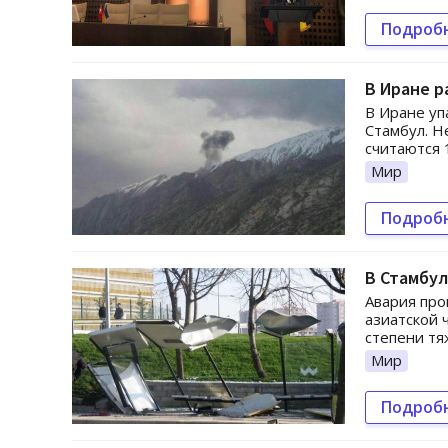
Подроб
В Иране р
В Иране уп
Стамбул. Н
считаются 
Мир
Подроб
В Стамбул
Авария про
азиатской 
степени тя
Мир
Подроб