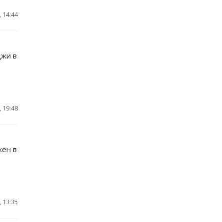
 14:44
джи в
 19:48
жен в
 13:35