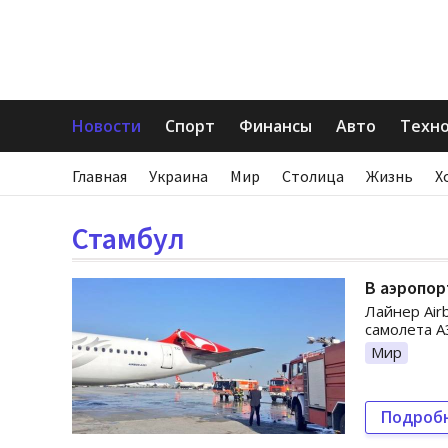
Новости
Спорт
Финансы
Авто
Техн
Главная
Украина
Мир
Столица
Жизнь
Х
Стамбул
В аэропор
Лайнер Air
самолета A
Мир
Подроб