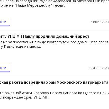
 Павел на заседании суда пожаловался на электронный бра
то он не "Паша Мерседес", а "Тесла".
нее
4 июля 2023,
иту УПЦ МП Павлу продлили домашний арест
л меру пресечения в виде круглосуточного домашнего арест
у Павлу еще на месяц.
нее
30 июня 2023,
кая ракета повредила храм Московского патриархата
те ракетной атаки, которую Россия нанесла по Одессе в ночь
ыл поврежден храм УПЦ МП.