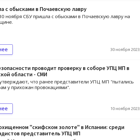
а с обысками в Почаевскую лавру
 30 ноября СБУ пришла с обысками в Почаевскую лавру на
щине.
нее
30 ноября 2023,
зопасности проводит проверку в соборе УПЦ МП в
кой области - СМИ
утверждают, что ранее представители УПЦ МП "пытались
рам у прихожан провокациями".
нее
10 ноября 2023,
охищенном "скифском золоте" в Испании: среди
ндистов представитель УПЦ МП