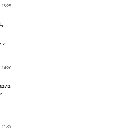
 15:25
ПЦ
ь и
 14:20
вала
й
 11:35