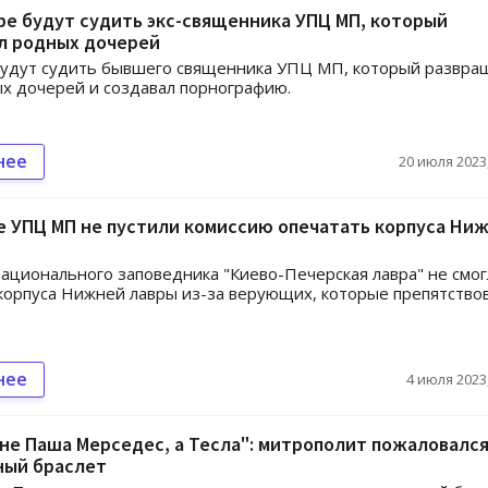
е будут судить экс-священника УПЦ МП, который
л родных дочерей
будут судить бывшего священника УПЦ МП, который развра
х дочерей и создавал порнографию.
нее
20 июля 2023,
 УПЦ МП не пустили комиссию опечатать корпуса Ни
ационального заповедника "Киево-Печерская лавра" не смог
корпуса Нижней лавры из-за верующих, которые препятство
нее
4 июля 2023,
не Паша Мерседес, а Тесла": митрополит пожаловался
ный браслет