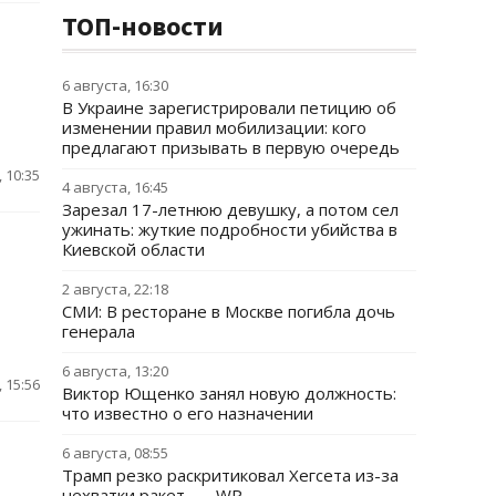
ТОП-новости
6 августа, 16:30
В Украине зарегистрировали петицию об
изменении правил мобилизации: кого
предлагают призывать в первую очередь
 10:35
4 августа, 16:45
Зарезал 17-летнюю девушку, а потом сел
ужинать: жуткие подробности убийства в
Киевской области
2 августа, 22:18
СМИ: В ресторане в Москве погибла дочь
генерала
6 августа, 13:20
 15:56
Виктор Ющенко занял новую должность:
что известно о его назначении
6 августа, 08:55
Трамп резко раскритиковал Хегсета из-за
нехватки ракет, — WP