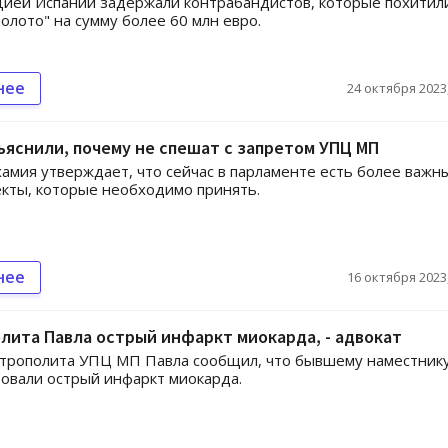
цией Испании задержали контрабандистов, которые похитил
золото" на сумму более 60 млн евро.
нее
24 октября 2023,
ъяснили, почему не спешат с запретом УПЦ МП
амия утверждает, что сейчас в парламенте есть более важн
кты, которые необходимо принять.
нее
16 октября 2023,
лита Павла острый инфаркт миокарда, - адвокат
итрополита УПЦ МП Павла сообщил, что бывшему наместник
овали острый инфаркт миокарда.