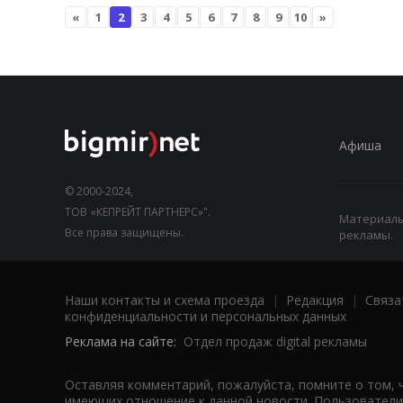
«
1
2
3
4
5
6
7
8
9
10
»
Афиша
© 2000-2024,
ТОВ «КЕПРЕЙТ ПАРТНЕРС»".
Материалы,
Все права защищены.
рекламы.
Наши контакты и схема проезда
|
Редакция
|
Связа
конфиденциальности и персональных данных
Реклама на сайте:
Отдел продаж digital рекламы
Оставляя комментарий, пожалуйста, помните о том, 
имеющих отношение к данной новости. Пользователи,