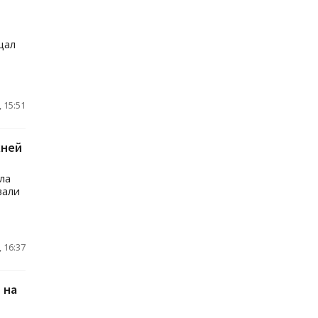
щал
 15:51
жней
ла
вали
 16:37
 на