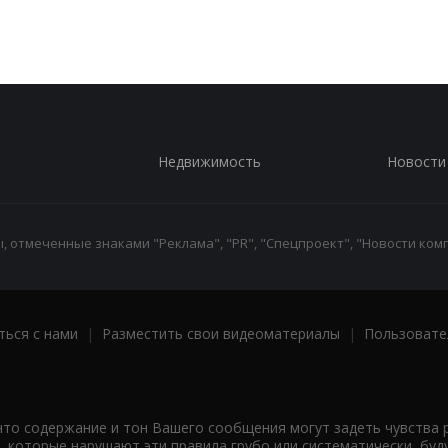
Недвижимость
Новости
 отмеченные знаками "Реклама", "PR", "Спецпроект", "Новости комп
ться с нами
|
Разместить свои видеоматериалы
|
Пользовате
что содержание и тон Вашего сообщения могут задеть чувства 
 которые нарушают эти правила грубо или систематически, буд