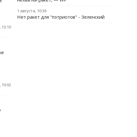
и
1 августа, 10:36
Нет ракет для "пэтриотов" - Зеленский
 13:10
ые
 10:02
у