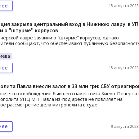
нее
15 августа 2023,
ция закрыла центральный вход в Нижнюю лавру: в У
и о "штурме" корпусов
черской лавре заявили о "штурме" корпусов, однако
ители сообщают, что обеспечивают публичную безопасност
иева
нее
15 августа 2023,
олита Павла внесли залог в 33 млн грн: СБУ отреагиро
или, что освобождение бывшего наместника Киево-Печерско
ополита УПЦ МП Павла из-под ареста не повлияет на
ое рассмотрение дела митрополита в суде.
нее
9 августа 2023,