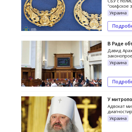
СБУ с поли
"скифское 
Украина
Подроб
В Раде об
Давид Арах
законопрое
Украина
Подроб
У митропо
Адвокат м
диагностир
Украина