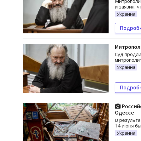
Митрополит
и заявил, ч
Украина
Подроб
Митропол
Суд продли
митрополит
Украина
Подроб
Российс
Одессе
В результа
14 июня б
Украина