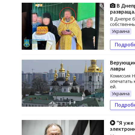
В Днепр
развраща
В Днепре 
собственны
Украина
Подроб
Верующие
лавры
Комиссия Н
опечатать 
ей.
Украина
Подроб
"Я уже 
электрон