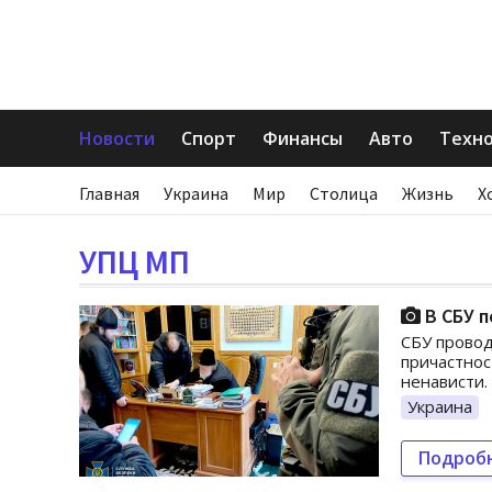
Новости
Спорт
Финансы
Авто
Техн
Главная
Украина
Мир
Столица
Жизнь
Х
УПЦ МП
В СБУ п
СБУ провод
причастнос
ненависти.
Украина
Подроб