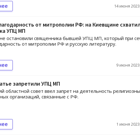
нее
14 июня 2023,
агодарность от митрополии РФ: на Киевщине схвати
ка УПЦ МП
не остановили священника бывшей УПЦ МП, который при се
дарность от митрополии РФ и русскую литературу.
нее
9 июня 2023,
атье запретили УПЦ МП
ий областной совет ввел запрет на деятельность религиозны
ых организаций, связанные с РФ.
нее
1 июня 2023,