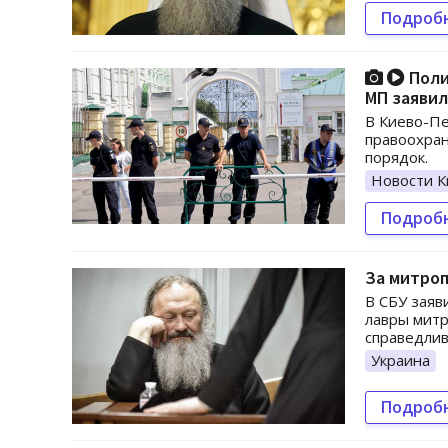
Подроб
Поли
МП заявил
В Киево-Пе
правоохран
порядок.
Новости К
Подроб
За митроп
В СБУ заяв
лавры митр
справедлив
Украина
Подроб