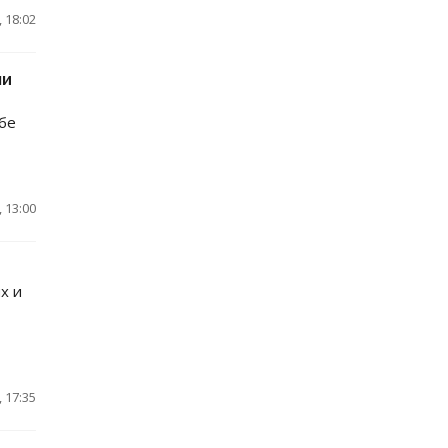
 18:02
ли
бе
 13:00
х и
 17:35