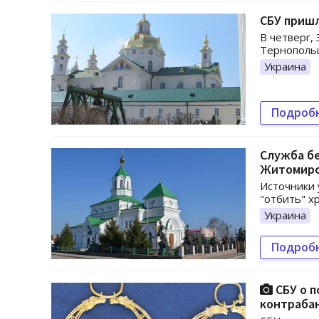
СБУ пришл
В четверг,
Тернополь
Украина
Подроб
Служба бе
Житомирс
Источники 
"отбить" х
Украина
Подроб
СБУ о п
контраба