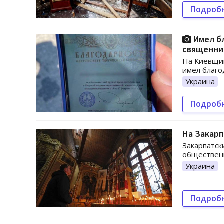
Подроб
Имел бл
священни
На Киевщи
имел благо
Украина
Подроб
На Закарп
Закарпатск
общественн
Украина
Подроб