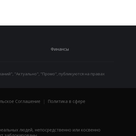
Финансы
аний", "Актуально", "Промо", публикуются на правах
льское Соглашение
|
Политика в сфере
реальных людей, непосредственно или косвенно
ут заблокированы.