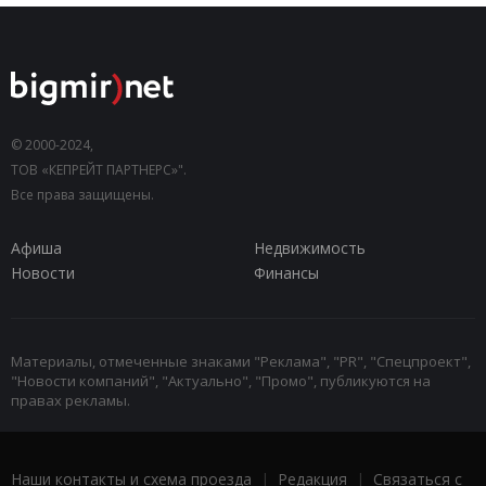
© 2000-2024,
ТОВ «КЕПРЕЙТ ПАРТНЕРС»".
Все права защищены.
Афиша
Недвижимость
Новости
Финансы
Материалы, отмеченные знаками "Реклама", "PR", "Спецпроект",
"Новости компаний", "Актуально", "Промо", публикуются на
правах рекламы.
Наши контакты и схема проезда
|
Редакция
|
Связаться с