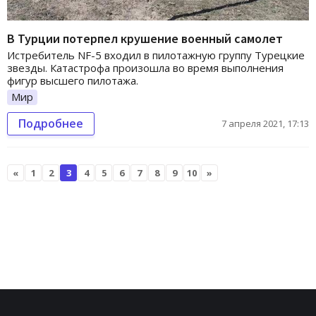
В Турции потерпел крушение военный самолет
Истребитель NF-5 входил в пилотажную группу Турецкие
звезды. Катастрофа произошла во время выполнения
фигур высшего пилотажа.
Мир
Подробнее
7 апреля 2021, 17:13
«
1
2
3
4
5
6
7
8
9
10
»