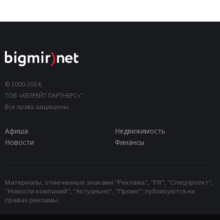
© 2000-2024,
ТОВ «КЕПРЕЙТ ПАРТНЕРС»".
Все права защищены.
Афиша
Недвижимость
Новости
Финансы
Материалы, отмеченные знаками "Реклама", "PR", "Спецпроект",
"Новости компаний", "Актуально", "Промо", публикуются на
правах рекламы.