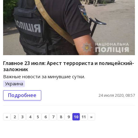
Главное 23 июля: Арест террориста и полицейский-
заложник
Важные новости за минувшие сутки.
Украина
Подробнее
24 июля 2020, 08:57
«
2
3
4
5
6
7
8
9
10
11
»