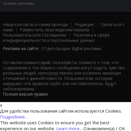
правах рекламы.
Наши контакты и схема проезда
|
Редакция
|
Связаться с
нами
|
Разместить свои видеоматериалы
|
Пользовательское Соглашение
|
Политика в сфере
конфиденциальности и персональных данных
Реклама на сайте:
Отдел продаж digital рекламы
Оставляя комментарий, пожалуйста, помните о том, что
содержание и тон Вашего сообщения могут задеть чувства
реальных людей, непосредственно или косвенно имеющих
отношение к данной новости. Пользователи, которые
нарушают эти правила грубо или систематически, будут
заблокированы.
Полная версия правил
x
Для удобства пользования сайтом используются Cookies.
Подробнее...
This website uses Cookies to ensure you get the best
experience on our website.
Learn more...
Ознакомлен(а) / OK