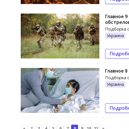
Главное 9
обстрело
Подборка о
Украина
Подроб
Главное 8
Подборка о
Украина
Подроб
«
2
3
4
5
6
7
8
9
10
11
»