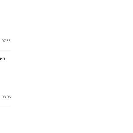
 07:55
 из
 08:06