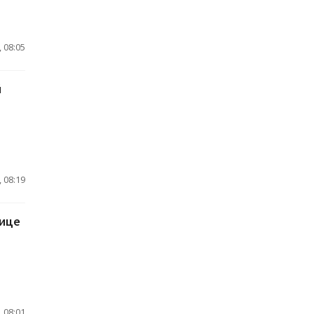
 08:05
й
 08:19
нице
 08:01