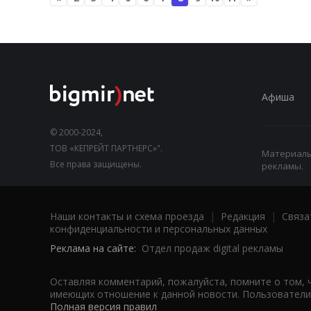
Афиша
© 2000-2024,
ТОВ «КЕПРЕЙТ ПАРТНЕРС»".
Материалы,
Все права защищены.
рекламы.
Наши контакты и схема проезда
|
Редакция
|
Связа
конфиденциальности и персональных данных
Реклама на сайте:
Отдел продаж digital рекламы
Оставляя комментарий, пожалуйста, помните о том, 
имеющих отношение к данной новости. Пользователи,
Полная версия правил