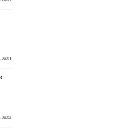
 08:01
к
 08:03