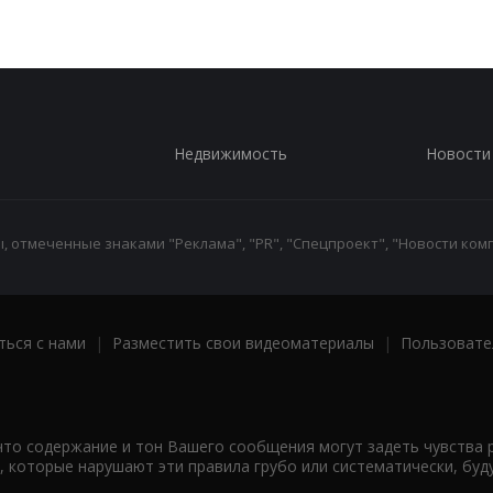
Недвижимость
Новости
 отмеченные знаками "Реклама", "PR", "Спецпроект", "Новости комп
ться с нами
|
Разместить свои видеоматериалы
|
Пользовате
что содержание и тон Вашего сообщения могут задеть чувства 
 которые нарушают эти правила грубо или систематически, буд