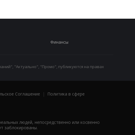
Финансы
аний", "Актуально", "Промо", публикуются на правах
льское Соглашение
|
Политика в сфере
реальных людей, непосредственно или косвенно
ут заблокированы.