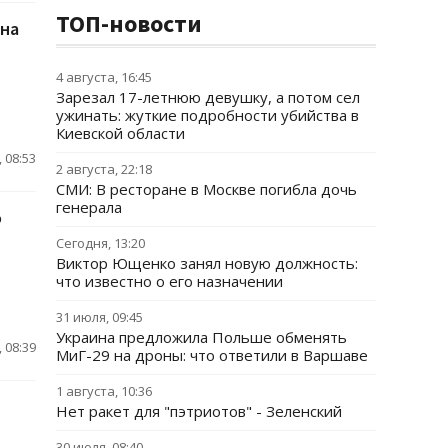
ТОП-новости
ина
4 августа, 16:45
Зарезал 17-летнюю девушку, а потом сел
ужинать: жуткие подробности убийства в
Киевской области
 08:53
2 августа, 22:18
СМИ: В ресторане в Москве погибла дочь
генерала
о
Сегодня, 13:20
Виктор Ющенко занял новую должность:
что известно о его назначении
31 июля, 09:45
Украина предложила Польше обменять
 08:39
МиГ-29 на дроны: что ответили в Варшаве
1 августа, 10:36
Нет ракет для "пэтриотов" - Зеленский
30 июля, 08:40