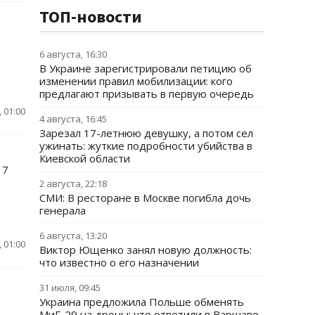
ТОП-новости
6 августа, 16:30
В Украине зарегистрировали петицию об
изменении правил мобилизации: кого
предлагают призывать в первую очередь
 01:00
4 августа, 16:45
Зарезал 17-летнюю девушку, а потом сел
ужинать: жуткие подробности убийства в
Киевской области
17
2 августа, 22:18
СМИ: В ресторане в Москве погибла дочь
генерала
6 августа, 13:20
 01:00
Виктор Ющенко занял новую должность:
что известно о его назначении
31 июля, 09:45
Украина предложила Польше обменять
МиГ-29 на дроны: что ответили в Варшаве