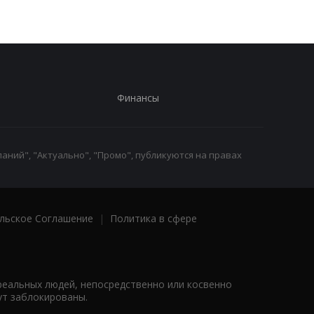
Финансы
аний", "Актуально", "Промо", публикуются на правах
льское Соглашение
|
Политика в сфере
реальных людей, непосредственно или косвенно
ут заблокированы.