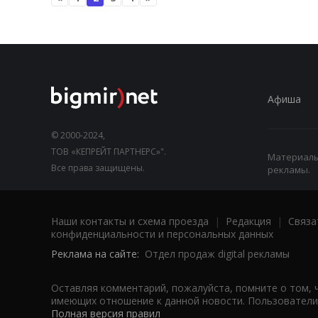
Афиша
© 2000-2024,
ТОВ «КЕПРЕЙТ ПАРТНЕРС»".
Материалы,
Все права защищены.
рекламы.
Наши контакты и схема проезда
|
Редакция
|
Связа
конфиденциальности и персональных данных
Реклама на сайте:
Отдел продаж digital рекламы
Оставляя комментарий, пожалуйста, помните о том, 
имеющих отношение к данной новости. Пользователи,
Полная версия правил