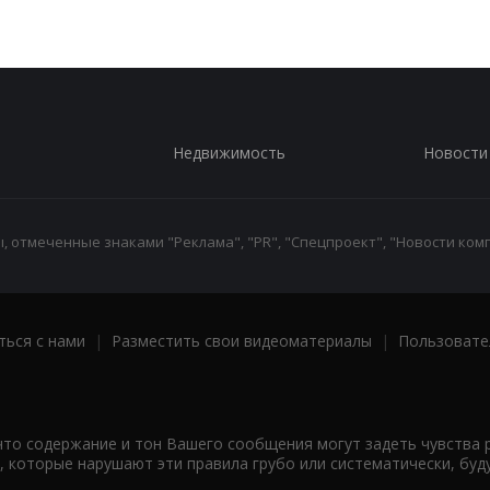
Недвижимость
Новости
 отмеченные знаками "Реклама", "PR", "Спецпроект", "Новости комп
ться с нами
|
Разместить свои видеоматериалы
|
Пользовате
что содержание и тон Вашего сообщения могут задеть чувства 
 которые нарушают эти правила грубо или систематически, буд