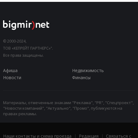
© 2000-2024,
ТОВ «КЕПРЕЙТ ПАРТНЕРС»".
Все права защищены.
Афиша
Недвижимость
Новости
Финансы
Материалы, отмеченные знаками "Реклама", "PR", "Спецпроект",
"Новости компаний", "Актуально", "Промо", публикуются на
правах рекламы.
Наши контакты и схема проезда
|
Редакция
|
Связаться с