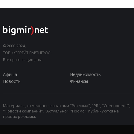
© 2000-2024,
ТОВ «КЕПРЕЙТ ПАРТНЕРС»".
Все права защищены.
Афиша
Недвижимость
Новости
Финансы
Материалы, отмеченные знаками "Реклама", "PR", "Спецпроект",
"Новости компаний", "Актуально", "Промо", публикуются на
правах рекламы.