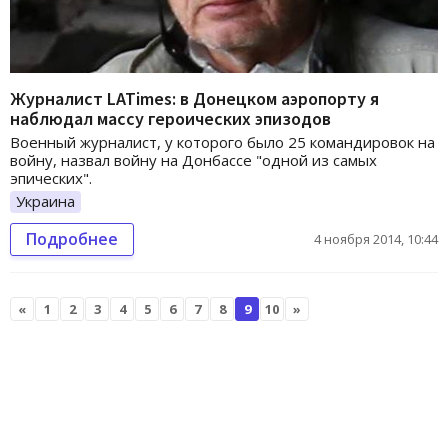
Журналист LATimes: в Донецком аэропорту я
наблюдал массу героических эпизодов
Военный журналист, у которого было 25 командировок на
войну, назвал войну на Донбассе "одной из самых
эпических".
Украина
Подробнее
4 ноября 2014, 10:44
«
1
2
3
4
5
6
7
8
9
10
»