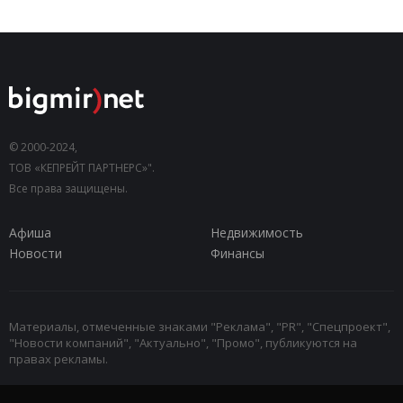
© 2000-2024,
ТОВ «КЕПРЕЙТ ПАРТНЕРС»".
Все права защищены.
Афиша
Недвижимость
Новости
Финансы
Материалы, отмеченные знаками "Реклама", "PR", "Спецпроект",
"Новости компаний", "Актуально", "Промо", публикуются на
правах рекламы.