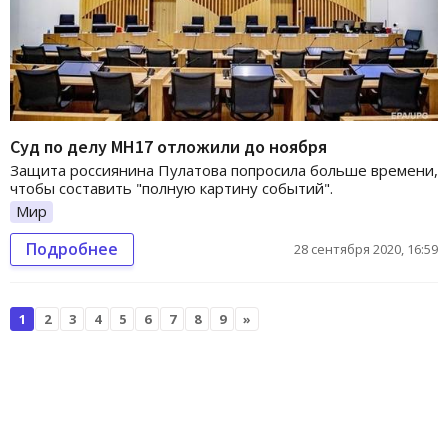
Суд по делу МН17 отложили до ноября
Защита россиянина Пулатова попросила больше времени,
чтобы составить "полную картину событий".
Мир
Подробнее
28 сентября 2020, 16:59
1
2
3
4
5
6
7
8
9
»