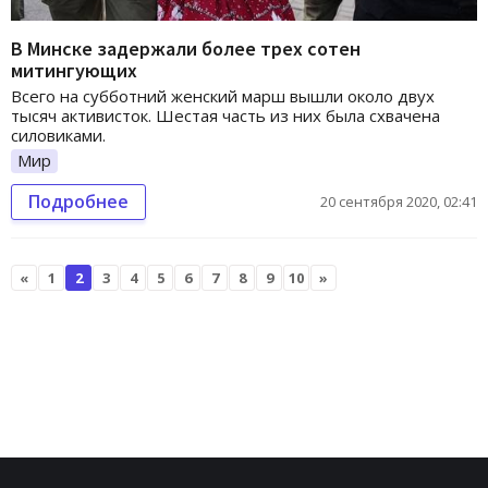
В Минске задержали более трех сотен
митингующих
Всего на субботний женский марш вышли около двух
тысяч активисток. Шестая часть из них была схвачена
силовиками.
Мир
Подробнее
20 сентября 2020, 02:41
«
1
2
3
4
5
6
7
8
9
10
»