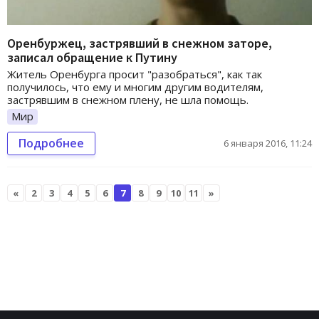
Оренбуржец, застрявший в снежном заторе,
записал обращение к Путину
Житель Оренбурга просит "разобраться", как так
получилось, что ему и многим другим водителям,
застрявшим в снежном плену, не шла помощь.
Мир
Подробнее
6 января 2016, 11:24
«
2
3
4
5
6
7
8
9
10
11
»