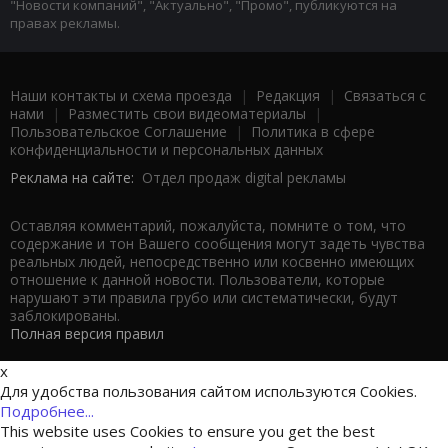
"Новости компаний", "Актуально", "Промо", публикуются на
правах рекламы.
Наши контакты и схема проезда
|
Редакция
|
Связаться с
нами
|
Разместить свои видеоматериалы
|
Пользовательское Соглашение
|
Политика в сфере
конфиденциальности и персональных данных
Реклама на сайте:
Отдел продаж digital рекламы
Оставляя комментарий, пожалуйста, помните о том, что
содержание и тон Вашего сообщения могут задеть чувства
реальных людей, непосредственно или косвенно имеющих
отношение к данной новости. Пользователи, которые
нарушают эти правила грубо или систематически, будут
заблокированы.
Полная версия правил
x
Для удобства пользования сайтом используются Cookies.
Подробнее...
This website uses Cookies to ensure you get the best