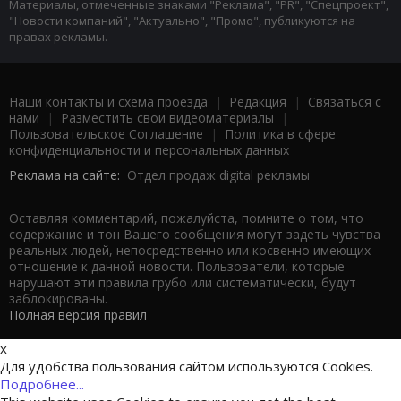
Материалы, отмеченные знаками "Реклама", "PR", "Спецпроект",
"Новости компаний", "Актуально", "Промо", публикуются на
правах рекламы.
Наши контакты и схема проезда
|
Редакция
|
Связаться с
нами
|
Разместить свои видеоматериалы
|
Пользовательское Соглашение
|
Политика в сфере
конфиденциальности и персональных данных
Реклама на сайте:
Отдел продаж digital рекламы
Оставляя комментарий, пожалуйста, помните о том, что
содержание и тон Вашего сообщения могут задеть чувства
реальных людей, непосредственно или косвенно имеющих
отношение к данной новости. Пользователи, которые
нарушают эти правила грубо или систематически, будут
заблокированы.
Полная версия правил
x
Для удобства пользования сайтом используются Cookies.
Подробнее...