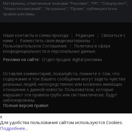
Материалы, отмеченные знаками "Реклама", "PR", "Спецпроект",
"Новости компаний", "Актуально", "Промо", публикуются на
правах рекламы.
Наши контакты и схема проезда
|
Редакция
|
Связаться с
нами
|
Разместить свои видеоматериалы
|
Пользовательское Соглашение
|
Политика в сфере
конфиденциальности и персональных данных
Реклама на сайте:
Отдел продаж digital рекламы
Оставляя комментарий, пожалуйста, помните о том, что
содержание и тон Вашего сообщения могут задеть чувства
реальных людей, непосредственно или косвенно имеющих
отношение к данной новости. Пользователи, которые
нарушают эти правила грубо или систематически, будут
заблокированы.
Полная версия правил
x
Для удобства пользования сайтом используются Cookies.
Подробнее...