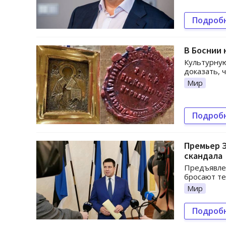
Подроб
В Боснии 
Культурную
доказать, 
Мир
Подроб
Премьер Э
скандала
Предъявле
бросают те
Мир
Подроб