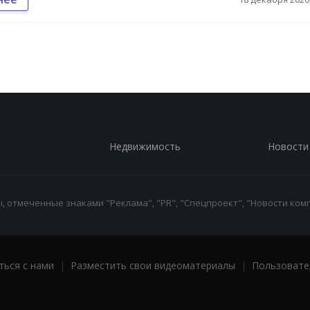
Недвижимость
Новости
 отмеченные знаками "Реклама", "PR", "Спецпроект", "Новости комп
ться с нами
|
Разместить свои видеоматериалы
|
Пользовате