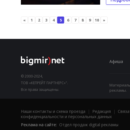
«
1
2
3
4
5
6
7
8
9
10
»
Афиша
© 2000-2024,
ТОВ «КЕПРЕЙТ ПАРТНЕРС»".
Материалы,
Все права защищены.
рекламы.
Наши контакты и схема проезда
|
Редакция
|
Связа
конфиденциальности и персональных данных
Реклама на сайте:
Отдел продаж digital рекламы