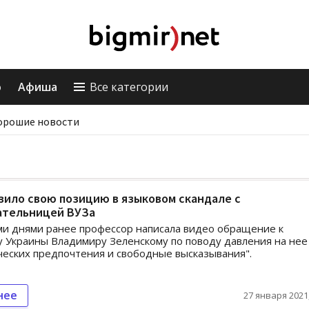
о
Афиша
Все категории
орошие новости
ило свою позицию в языковом скандале с
ательницей ВУЗа
и днями ранее профессор написала видео обращение к
 Украины Владимиру Зеленскому по поводу давления на нее
ческих предпочтения и свободные высказывания".
нее
27 января 2021,