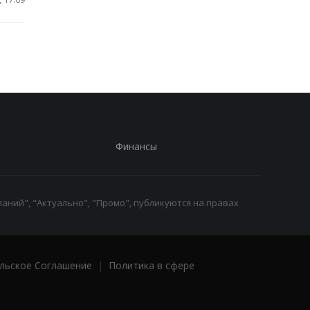
Финансы
аний", "Актуально", "Промо", публикуются на правах
льское Соглашение
|
Политика в сфере