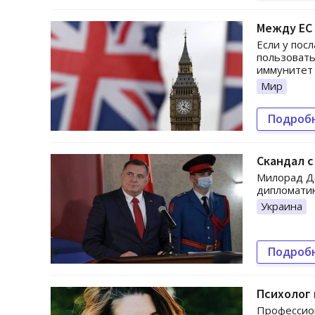
Между ЕС 
Если у пос
пользовать
иммунитет 
Мир
Подроб
Скандал с
Милорад До
дипломатию
Украина
Подроб
Психолог 
Профессион