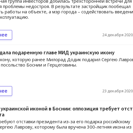
ая группа инвесторов добилась трехсторонней встречи для
я проблемы недостроя. В результате застройщик пообещал
ь работы на объекте, а мэр города – содействовать введен
эксплуатацию.
нее
24 декабря 2020,
дала подаренную главе МИД украинскую икону
кону, которую ранее Милорад Додик подарил Сергею Лавро
 посольство Боснии и Герцеговины.
нее
23 декабря 2020,
 украинской иконой в Боснии: оппозиция требует отс
та
ребуют отставки президента из-за его подарка российскому
ергею Лаврову, которому была вручена 300-летняя икона из