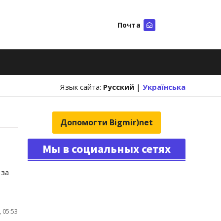
Почта
Искать
Язык сайта:
Русский
|
Українська
Допомогти Bigmir)net
Мы в социальных сетях
 за
 05:53