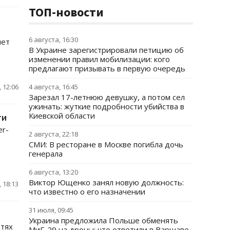
ТОП-новости
6 августа, 16:30
яет
В Украине зарегистрировали петицию об
изменении правил мобилизации: кого
предлагают призывать в первую очередь
 12:06
4 августа, 16:45
Зарезал 17-летнюю девушку, а потом сел
ужинать: жуткие подробности убийства в
Киевской области
ти
er-
2 августа, 22:18
СМИ: В ресторане в Москве погибла дочь
генерала
6 августа, 13:20
Виктор Ющенко занял новую должность:
 18:13
что известно о его назначении
31 июля, 09:45
Украина предложила Польше обменять
етях
МиГ-29 на дроны: что ответили в Варшаве