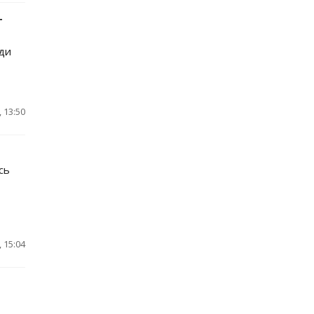
т
ди
 13:50
сь
 15:04