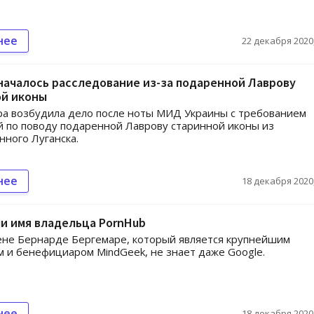
нее
22 декабря 2020,
началось расследование из-за подаренной Лаврову
ой иконы
а возбудила дело после ноты МИД Украины с требованием
 по поводу подаренной Лаврову старинной иконы из
нного Луганска.
нее
18 декабря 2020,
и имя владельца PornHub
не Бернарде Бергемаре, который является крупнейшим
 и бенефициаром MindGeek, не знает даже Google.
нее
18 декабря 2020,