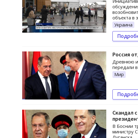
Инициативн
обсуждени
возобновит
объекта в 
Украина
Подроб
Россия от
Древнюю и
передали в
Мир
Подроб
Скандал с
президен
В Боснии т
министру С
Луганска.