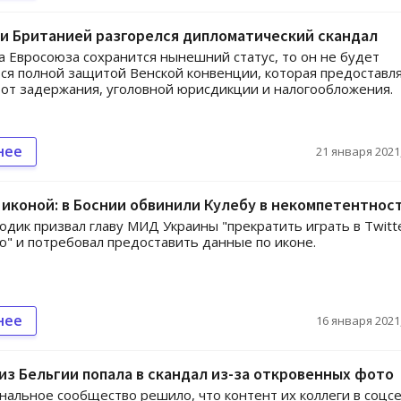
и Британией разгорелся дипломатический скандал
ла Евросоюза сохранится нынешний статус, то он не будет
ся полной защитой Венской конвенции, которая предоставл
от задержания, уголовной юрисдикции и налогообложения.
нее
21 января 2021,
 иконой: в Боснии обвинили Кулебу в некомпетентнос
дик призвал главу МИД Украины "прекратить играть в Twitt
" и потребовал предоставить данные по иконе.
нее
16 января 2021,
из Бельгии попала в скандал из-за откровенных фото
альное сообщество решило, что контент их коллеги в соцс