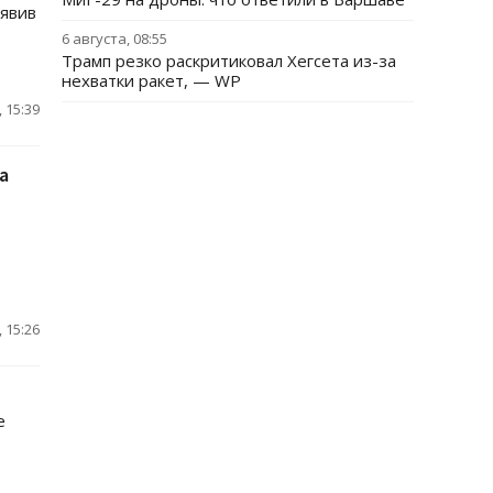
аявив
6 августа, 08:55
Трамп резко раскритиковал Хегсета из-за
нехватки ракет, — WP
 15:39
а
 15:26
е