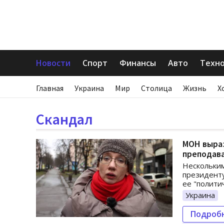
Новости
Спорт
Финансы
Авто
Техн
Главная
Украина
Мир
Столица
Жизнь
Х
Скандал
МОН выраз
преподав
Нескольким
президенту
ее "полити
Украина
Подроб