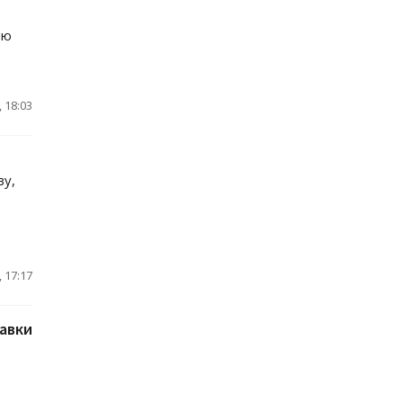
ию
 18:03
ву,
 17:17
тавки