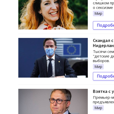
слишком пр
о сексизме
Мир
Подроб
Скандал с
Нидерлан
Тысячи сем
"детские д
выборов.
Мир
Подроб
Взятка с 
Премьер-ми
предъявлен
Мир