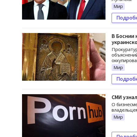
Мир
Подроб
В Боснии 
украинск
Прокуратур
объяснений
оккупирова
Мир
Подроб
СМИ узнал
О бизнесме
владельцем
Мир
Подроб