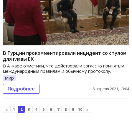
В Турции прокомментировали инцидент со стулом
для главы ЕК
В Анкаре отметили, что действовали согласно принятым
международным правилам и обычному протоколу.
Мир
Подробнее
8 апреля 2021, 13:04
«
1
2
3
4
5
6
7
8
9
10
»