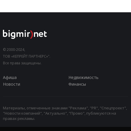
© 2000-2024,
ТОВ «КЕПРЕЙТ ПАРТНЕРС»".
Все права защищены.
Афиша
Недвижимость
Новости
Финансы
Материалы, отмеченные знаками "Реклама", "PR", "Спецпроект",
"Новости компаний", "Актуально", "Промо", публикуются на
правах рекламы.