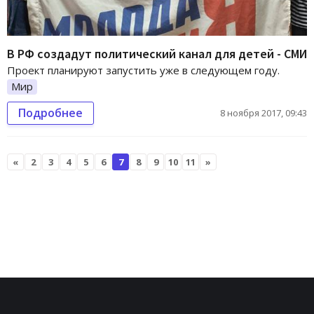
В РФ создадут политический канал для детей - СМИ
Проект планируют запустить уже в следующем году.
Мир
Подробнее
8 ноября 2017, 09:43
«
2
3
4
5
6
7
8
9
10
11
»